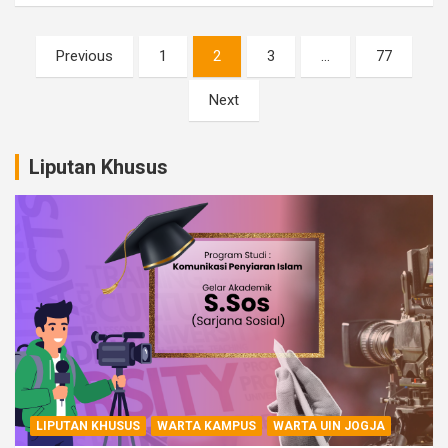
Paginasi
Previous
1
2
3
…
77
pos
Next
Liputan Khusus
LIPUTAN KHUSUS
WARTA KAMPUS
WARTA UIN JOGJA