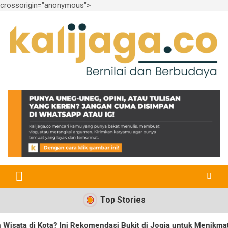
crossorigin="anonymous">
Skip
to
content
Bernilai dan Berbudaya
kalijaga.co
Top Stories
ta? Ini Rekomendasi Bukit di Jogja untuk Menikmati Keindahan 