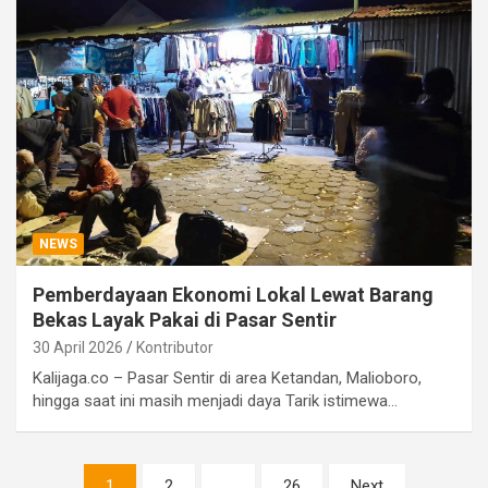
NEWS
Pemberdayaan Ekonomi Lokal Lewat Barang
Bekas Layak Pakai di Pasar Sentir
30 April 2026
Kontributor
Kalijaga.co – Pasar Sentir di area Ketandan, Malioboro,
hingga saat ini masih menjadi daya Tarik istimewa…
Paginasi
1
2
…
26
Next