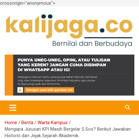
crossorigin="anonymous">
Skip
to
content
Bernilai dan Berbudaya
kalijaga.co
Home
Berita
Warta Kampus
Mengapa Jurusan KPI Masih Bergelar S.Sos? Berikut Jawaban
Historis dari Jejak Sejarah Akademik