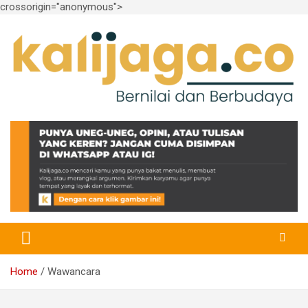
crossorigin="anonymous">
Skip
to
content
Bernilai dan Berbudaya
kalijaga.co
Home
Wawancara