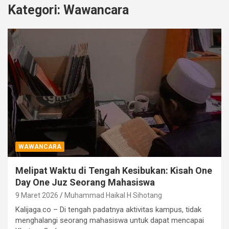
Kategori:
Wawancara
WAWANCARA
Melipat Waktu di Tengah Kesibukan: Kisah One
Day One Juz Seorang Mahasiswa
9 Maret 2026
Muhammad Haikal H Sihotang
Kalijaga.co – Di tengah padatnya aktivitas kampus, tidak
menghalangi seorang mahasiswa untuk dapat mencapai