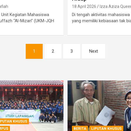
afiah
18 April 2026
Izza Aziza Quee
) Unit Kegiatan Mahasiswa
Di tengah aktivitas mahasiswa
Huffazh “Al-Mizan” (UKM-JQH
yang memiliki kebiasaan tak bias
1
2
3
Next
IPUTAN KHUSUS
MPUS
BERITA
LIPUTAN KHUSUS