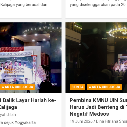
alijaga yang berasal dari
yang diselenggarakan pada 20 
WARTA UIN JOGJA
BERITA
WARTA UIN JOGJA
 Balik Layar Harlah ke-
Pembina KMNU UIN Suna
alijaga
Harus Jadi Benteng di
Negatif Medsos
yahdillah
19 Juni 2026
Dina Fitriana Sh
wa sejuk Yogyakarta