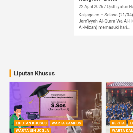
22 April 2026
Qisthiyatun N
Kalijaga.co – Selasa (21/04
Jam’iyyah Al-Qurra Wa Al-
Al-Mizan) memasuki hari…
Paginasi
pos
Liputan Khusus
LIPUTAN KHUSUS
WARTA KAMPUS
BERITA
L
WARTA UIN JOGJA
WARTA KA