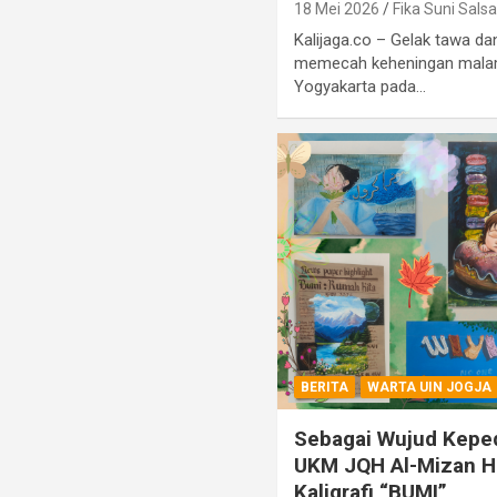
18 Mei 2026
Fika Suni Salsa
Kalijaga.co – Gelak tawa d
memecah keheningan mala
Yogyakarta pada…
BERITA
WARTA UIN JOGJA
Sebagai Wujud Keped
UKM JQH Al-Mizan H
Kaligrafi “BUMI”