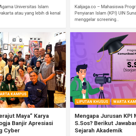
 Agama Universitas Islam
Kalijaga.co – Mahasiswa Prog
akarta atau yang lebih di kenal
Penyiaran Islam (KPI) UIN Sun
menggelar screening…
ARTA KAMPUS
LIPUTAN KHUSUS
WARTA KAM
rajut Maya” Karya
Mengapa Jurusan KPI M
gja Banjir Apresiasi
S.Sos? Berikut Jawaban
g Cyber
Sejarah Akademik