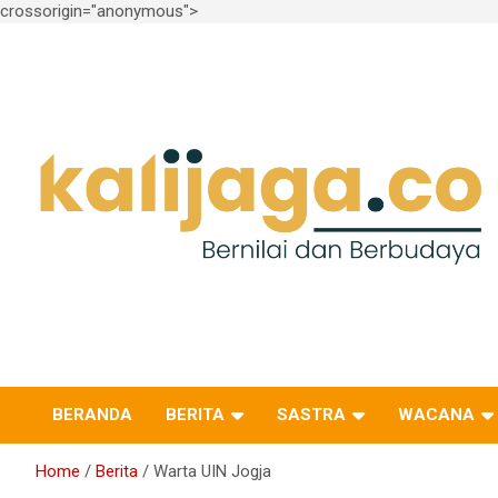
crossorigin="anonymous">
Skip
to
content
Bernilai dan Berbudaya
kalijaga.co
BERANDA
BERITA
SASTRA
WACANA
Home
Berita
Warta UIN Jogja