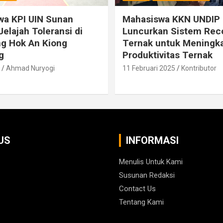
wa KPI UIN Sunan
Mahasiswa KKN UNDIP
Jelajah Toleransi di
Luncurkan Sistem Rec
g Hok An Kiong
Ternak untuk Meningk
g
Produktivitas Ternak
Ahmad Nuryogi
11 Februari 2025
Kontributor
US
INFORMASI
Menulis Untuk Kami
am
ube
atsApp
Susunan Redaksi
Contact Us
Tentang Kami