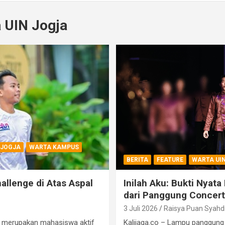
 UIN Jogja
 JOGJA
WARTA KAMPUS
BERITA
FEATURE
WARTA UI
allenge di Atas Aspal
Inilah Aku: Bukti Nyata
dari Panggung Concert
3 Juli 2026
Raisya Puan Syahdi
in merupakan mahasiswa aktif
Kalijaga.co – Lampu panggung