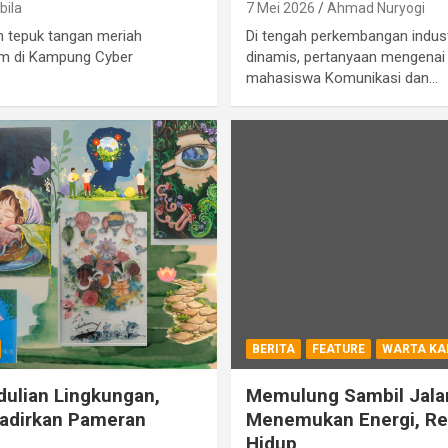
bila
7 Mei 2026
Ahmad Nuryogi
an tepuk tangan meriah
Di tengah perkembangan indus
m di Kampung Cyber
dinamis, pertanyaan mengenai 
mahasiswa Komunikasi dan…
BERITA
FEATURE
WARTA KA
ulian Lingkungan,
Memulung Sambil Jalan 
adirkan Pameran
Menemukan Energi, Rel
Hidup