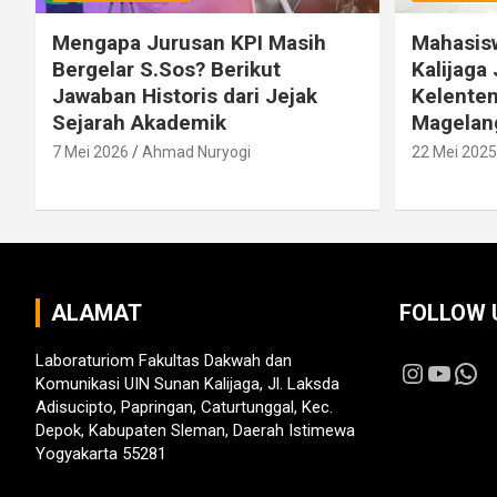
Mengapa Jurusan KPI Masih
Mahasis
Bergelar S.Sos? Berikut
Kalijaga 
Jawaban Historis dari Jejak
Kelenten
Sejarah Akademik
Magelan
7 Mei 2026
Ahmad Nuryogi
22 Mei 2025
ALAMAT
FOLLOW 
Laboraturiom Fakultas Dakwah dan
Instagr
YouT
Wh
Komunikasi UIN Sunan Kalijaga, Jl. Laksda
Adisucipto, Papringan, Caturtunggal, Kec.
Depok, Kabupaten Sleman, Daerah Istimewa
Yogyakarta 55281