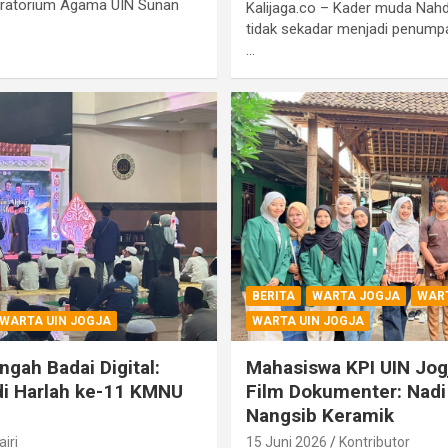
oratorium Agama UIN Sunan
Kalijaga.co – Kader muda Nahdli
tidak sekadar menjadi penumpa
…
BERITA
WARTA JOGJA
WAR
WARTA UIN JOGJA
WARTA UIN JOGJA
gah Badai Digital:
Mahasiswa KPI UIN Jog
di Harlah ke-11 KMNU
Film Dokumenter: Nadi
Nangsib Keramik
iri
15 Juni 2026
Kontributor