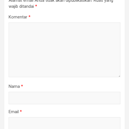
Alamat email Anda tidak akan dipublikasikan.
Ruas yang
wajib ditandai
*
Komentar
*
Nama
*
Email
*