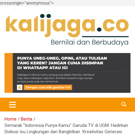
crossorigin="anonymous">
Skip
to
content
Bernilai dan Berbudaya
kalijaga.co
Home
Berita
Semarak “Indonesia Punya Kamu” Garuda TV di UGM: Hadirkan
Diskusi Isu Lingkungan dan Bangkitkan Kreativitas Generasi