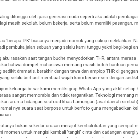
ling ditunggu oleh para generasi muda seperti aku adalah pembagi
selagi masih sekolah, belum bekerja, serta belum memiliki pasangan
atau ’berapa IPK’ biasanya menjadi momok yang cukup melelahkan. Nam
jadi pembuka jalan sebuah yang selalu kami tunggu yakni bagi-bagi 
ng aku rasakan saat tangan budhe menyodorkan THR, antara meras
akui bahwa dompet mahasiswa memang masih butuh bantuan pemasu
g sedikit dramatis, berakhir dengan tawa dan amplop THR di genggam
ang selalu berhasil membuat wajah kami berseri-seri dengan sedikit
eskipun keluarga besar kami memiliki grup Whats App yang aktif setia
ap terasa sangat memorable dan tidak tergantikan. Teknologi meman
ntikan aroma hidangan seafood khas Lamongan (asal daerah simbah)
l, ramai nya suara saat berpose untuk berfoto guna mengabadikan k
hunan.
yatanya bukan sekedar urusan merajut kembali ikatan yang sempat m
al ini momen untuk mengisi kembali ’tangki’ cinta dan cadangan energi y