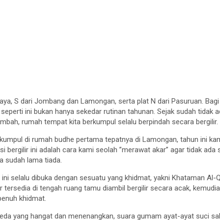
abaya, S dari Jombang dan Lamongan, serta plat N dari Pasuruan. Bagi
l seperti ini bukan hanya sekedar rutinan tahunan. Sejak sudah tidak
bah, rumah tempat kita berkumpul selalu berpindah secara bergilir.
rkumpul di rumah budhe pertama tepatnya di Lamongan, tahun ini kam
i bergilir ini adalah cara kami seolah ”merawat akar” agar tidak ad
 sudah lama tiada.
a ini selalu dibuka dengan sesuatu yang khidmat, yakni Khataman Al-Q
sar tersedia di tengah ruang tamu diambil bergilir secara acak, kem
penuh khidmat.
 jeda yang hangat dan menenangkan, suara gumam ayat-ayat suci sa