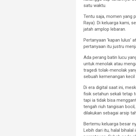
satu waktu.
Tentu saja, momen yang pa
Raya). Di keluarga kami, 
jatah amplop lebaran.
Pertanyaan ’kapan lulus’ 
pertanyaan itu justru men
Ada perang batin lucu ya
untuk menolak atau meng
tragedi tolak-menolak yan
sebuah kemenangan kecil y
Di era digital saat ini, m
fisik setahun sekali tet
tapi ia tidak bisa mengga
tengah riuh tangisan boci
dilakukan sebagai arsip ta
Bertemu keluarga besar n
Lebih dari itu, halal bihal