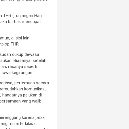
an THR (Tunjangan Hari
, maka berhak mendapat
un, di sisi lain
amplop THR.
a sudah cukup dewasa
kan. Biasanya, setelah
an, rasanya seperti
 tawa kegirangan.
p harinya, pertemuan secara
g memudahkan komunikasi,
, hangatnya pelukan di
ebersamaan yang wajib
erenggang karena jarak.
ang mulai terkikis di