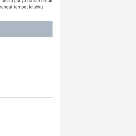
 selalu punya rumah untuk
hangat tempat lelahku