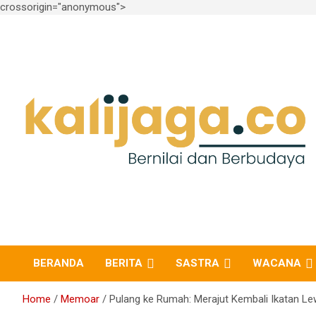
crossorigin="anonymous">
Skip
to
content
Bernilai dan Berbudaya
kalijaga.co
BERANDA
BERITA
SASTRA
WACANA
Home
Memoar
Pulang ke Rumah: Merajut Kembali Ikatan Le