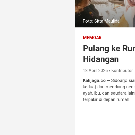
Foto: Sitta Maulida
MEMOAR
Pulang ke Ru
Hidangan
18 April 2026
Kontributor
Kalijaga.co –
Sidoarjo sia
kedua) dari mendiang nene
ayah, ibu, dan saudara la
terpakir di depan rumah.