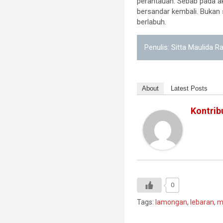
perantauan. Sebab pada a
bersandar kembali. Bukan
berlabuh.
Penulis: Sitta Maulida R
About
Latest Posts
Kontrib
0
Tags:
lamongan
,
lebaran
,
m