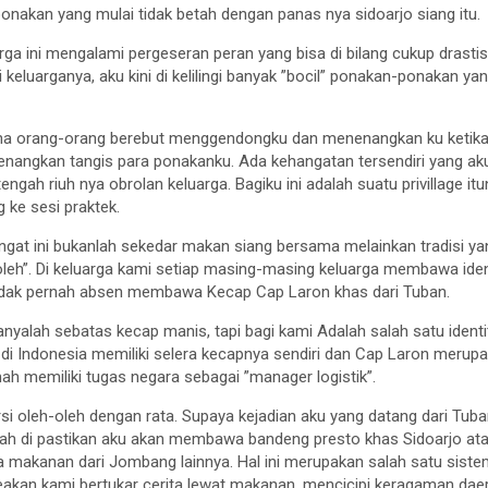
ponakan yang mulai tidak betah dengan panas nya sidoarjo siang itu.
rga ini mengalami pergeseran peran yang bisa di bilang cukup drastis
keluarganya, aku kini di kelilingi banyak ”bocil” ponakan-ponakan
a orang-orang berebut menggendongku dan menenangkan ku ketika m
nangkan tangis para ponakanku. Ada kehangatan tersendiri yang aku
tengah riuh nya obrolan keluarga. Bagiku ini adalah suatu privillage 
g ke sesi praktek.
gat ini bukanlah sekedar makan siang bersama melainkan tradisi ya
g-oleh”. Di keluarga kami setiap masing-masing keluarga membawa id
 tidak pernah absen membawa Kecap Cap Laron khas dari Tuban.
anyalah sebatas kecap manis, tapi bagi kami Adalah salah satu iden
h di Indonesia memiliki selera kecapnya sendiri dan Cap Laron merupa
umah memiliki tugas negara sebagai ”manager logistik”.
i oleh-oleh dengan rata. Supaya kejadian aku yang datang dari Tub
dah di pastikan aku akan membawa bandeng presto khas Sidoarjo ata
a makanan dari Jombang lainnya. Hal ini merupakan salah satu sistem
Seakan kami bertukar cerita lewat makanan, mencicipi keragaman d