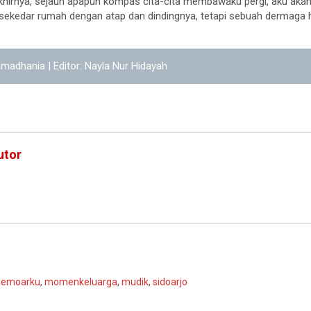
khirnya, sejauh apapun kompas cita-cita membawaku pergi, aku akan
 sekedar rumah dengan atap dan dindingnya, tetapi sebuah dermaga 
amadhania | Editor: Nayla Nur Hidayah
utor
emoarku
,
momenkeluarga
,
mudik
,
sidoarjo