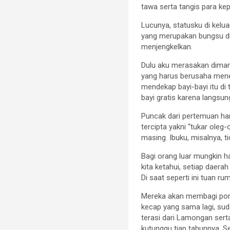
tawa serta tangis para ke
Lucunya, statusku di kelua
yang merupakan bungsu di 
menjengkelkan.
Dulu aku merasakan diman
yang harus berusaha mene
mendekap bayi-bayi itu di 
bayi gratis karena langsun
Puncak dari pertemuan han
tercipta yakni “tukar ole
masing. Ibuku, misalnya,
Bagi orang luar mungkin h
kita ketahui, setiap daera
Di saat seperti ini tuan r
Mereka akan membagi pors
kecap yang sama lagi, su
terasi dari Lamongan sert
kutunggu tiap tahunnya. 