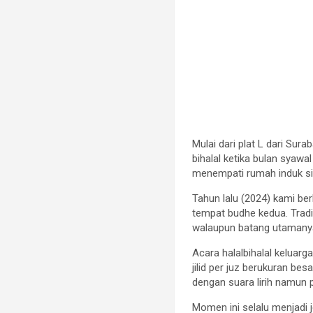
Mulai dari plat L dari Sur
bihalal ketika bulan syawa
menempati rumah induk sim
Tahun lalu (2024) kami be
tempat budhe kedua. Tradis
walaupun batang utamanya
Acara halalbihalal keluarg
jilid per juz berukuran be
dengan suara lirih namun 
Momen ini selalu menjadi