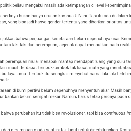
 politik beliau mengakui masih ada ketimpangan di level kepemimpina
sepertinya bukan hanya urusan kampus UIN ini. Tapi itu ada di dalam
an, yang bisa jadi hanya gender tertentu yang diberikan prioritas un
.
unjukkan bahwa perjuangan kesetaraan belum sepenuhnya usai. Kem
ntara laki-laki dan perempuan, sejenak dapat menautkan pada reali
kah perempuan mulai menapak mantap mendapat ruang yang dulu ta
g lain masih terdapat tembok-tembok tak kasat mata yang membatasi
budaya lama. Tembok itu seringkali menyebut nama laki-laki terlebih
hadir.
taraan di bumi pertiwi belum sepenuhnya menyentuh akar. Masih ba
ur bahkan belum sempat mekar. Namun, harus tetap percaya pada ca
bahwa perubahan itu tidak bisa revolusioner, tapi bisa
continuous i
a dari perempuan muda saat ini tak luput untuk diperhitungkan. Rossi