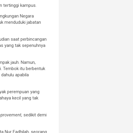
n tertinggi kampus.
 lingkungan Negara
tuk menduduki jabatan
udian saat perbincangan
tas yang tak sepenuhnya
mpak jauh. Namun,
. Tembok itu berbentuk
 dahulu apabila
nyak perempuan yang
haya kecil yang tak
mprovement,
sedikit demi
ta Nur Fadhilah, seorang