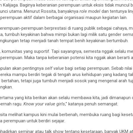
 Kalijaga. Baginya keberanian perempuan untuk eksis tidak muncul b
 kunci utama. Menurut Rossita, banyaknya
role model
dan tentunya li
 perempuan aktif dalam berbagai organisasi maupun kegiatan lain.
perempuan-perempuan berprestasi di ruang publik sebagai cahaya, me
a, tumbuh keyakinan bahwa mimpi bukan lagi milik satu gender sema
lingkungan tetap menjadi tanah tempat benih keyakinan bertumbuh.
t, komunitas yang suportif. Tapi sayangnya, semesta nggak selalu m
a perempuan. Maka tanpa keberanian potensi kita nggak akan berarti 
impulan akan pentingnya
self value
bagi setiap perempuan. Sebab nilai 
eka mampu berdiri tegak di tengah arus kehidupan yang kadang t
ar bertahan, tetapi juga tumbuh menjadi sosok yang mengenal arah t
angkan.
 pertama yang kita berikan akan selalu membawa kita, jadi dimanapun
pernah ragu.
Know your value girls
,” katanya penuh semangat.
ta melihat kampus kini mulai berbenah, membuka ruang bagi kesetar
 perempuan untuk berdiri sejajar.
hadirkan seminar atau talk show tentang kesetaraan, banyak UKM a