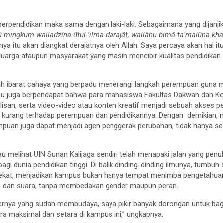
 berpendidikan maka sama dengan laki-laki. Sebagaimana yang dijanjik
nû mingkum walladzîna ûtul-‘ilma darajât, wallâhu bimâ ta‘malûna kha
a itu akan diangkat derajatnya oleh Allah. Saya percaya akan hal it
uarga ataupun masyarakat yang masih mencibir kualitas pendidikan 
wah ibarat cahaya yang berpadu menerangi langkah perempuan guna
iau juga berpendapat bahwa para mahasiswa Fakultas Dakwah dan K
isan, serta video-video atau konten kreatif menjadi sebuah akses 
kurang terhadap perempuan dan pendidikannya. Dengan demikian, 
uan juga dapat menjadi agen penggerak perubahan, tidak hanya seb
u melihat UIN Sunan Kalijaga sendiri telah menapaki jalan yang pen
gi dunia pendidikan tinggi. Di balik dinding-dinding ilmunya, tumbu
kat, menjadikan kampus bukan hanya tempat menimba pengetahuan, 
kah dan suara, tanpa membedakan gender maupun peran.
ernya yang sudah membudaya, saya pikir banyak dorongan untuk baga
a maksimal dan setara di kampus ini,” ungkapnya.