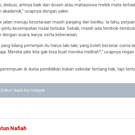
 diskusi, artinya baik dari dosen atau mahasiswa melek mata terha
 akademik,” ucapnya dengan yakin.
ar jalan menuju kesetaraan masih panjang dan berliku. Ia tahu, perj
tu-pintu kesempatan mulai terbuka. Sebab, masih ada tembok-tembok
 dengan suara, karya, serta keberanian.
ng bilang pemimpin itu harus laki-laki, yang boleh bersinar cuma la
aja. Mereka pikir kita gak bisa buat mereka melihat?,” ucapnya ringan 
 perempuan di dunia pendidikan bukan sekedar tentang hak, tapi tent
 | Editor: Nayla Nur Hidayah
atun Nafiah