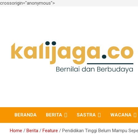
crossorigin="anonymous">
Skip
to
content
Bernilai dan Berbudaya
kalijaga.co
BERANDA
BERITA
SASTRA
WACANA
Home
Berita
Feature
Pendidikan Tinggi Belum Mampu Sep