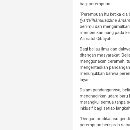
bagi perempuan.
“Perempuan itu ketika dia
(yarfa‘illâhulladzîna âma
berilmu dan mengamalkanny
memberikan uang pada kel
Alimatul Qibtiyah.
Bagi beliau ilmu dan dak
ditengah masyarakat. Bel
menggunakan ceramah, tul
mengentaskan pandangan 
menunjukkan bahwa peremp
layar.
Dalam pandangannya, belia
menghadirkan udara baru ba
merangkul semua tanpa se
inklusif bagi setiap lang
“Dengan predikat isu gend
perempuan berkiprah secar