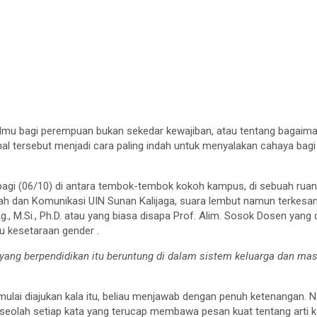
ilmu bagi perempuan bukan sekedar kewajiban, atau tentang bagaima
al tersebut menjadi cara paling indah untuk menyalakan cahaya bagi di
 pagi (06/10) di antara tembok-tembok kokoh kampus, di sebuah ruan
ah dan Komunikasi UIN Sunan Kalijaga, suara lembut namun terkesan
Ag., M.Si., Ph.D. atau yang biasa disapa Prof. Alim. Sosok Dosen yang 
 kesetaraan gender .
ang berpendidikan itu beruntung di dalam sistem keluarga dan mas
mulai diajukan kala itu, beliau menjawab dengan penuh ketenangan. 
, seolah setiap kata yang terucap membawa pesan kuat tentang arti 