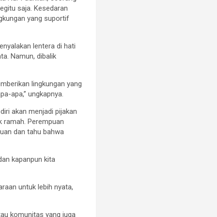
egitu saja. Kesedaran
ngkungan yang suportif
nyalakan lentera di hati
ta. Namun, dibalik
emberikan lingkungan yang
apa-apa,” ungkapnya.
diri akan menjadi pijakan
ak ramah. Perempuan
ujuan dan tahu bahwa
 dan kapanpun kita
aan untuk lebih nyata,
tau komunitas yang juga