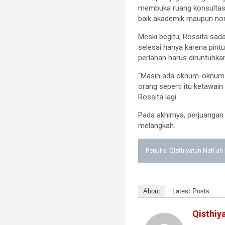
membuka ruang konsultasi,
baik akademik maupun non
Meski begitu, Rossita sad
selesai hanya karena pin
perlahan harus diruntuhkan
“Masih ada oknum-oknum ya
orang seperti itu ketawain 
Rossita lagi.
Pada akhirnya, perjuangan
melangkah.
Penulis: Qisthiyatun Nafi’ah
About
Latest Posts
Qisthiy