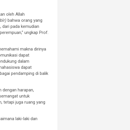
an oleh Allah
bîr)
bahwa orang yang
u, dari pada kemudian
perempuan,” ungkap Prof.
 memahami makna dirinya
omunikasi dapat
pendukung dalam
mahasiswa dapat
agai pendamping di balik
uh dengan harapan,
h semangat untuk
tetapi juga ruang yang
imana laki-laki dan