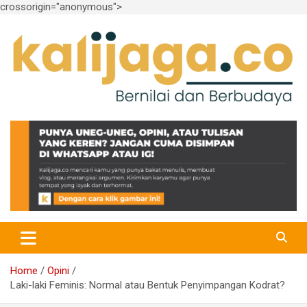
crossorigin="anonymous">
Skip
to
content
Bernilai dan Berbudaya
kalijaga.co
Home
Opini
Laki-laki Feminis: Normal atau Bentuk Penyimpangan Kodrat?