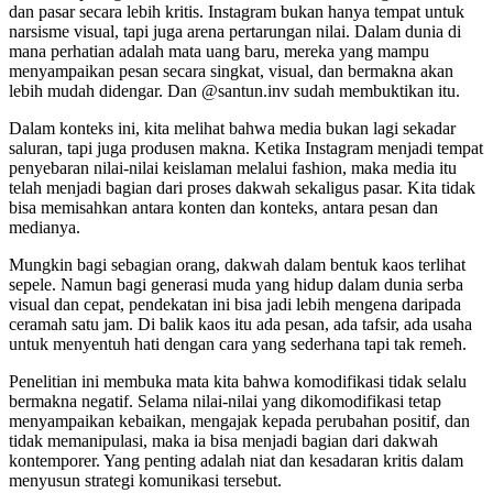
dan pasar secara lebih kritis. Instagram bukan hanya tempat untuk
narsisme visual, tapi juga arena pertarungan nilai. Dalam dunia di
mana perhatian adalah mata uang baru, mereka yang mampu
menyampaikan pesan secara singkat, visual, dan bermakna akan
lebih mudah didengar. Dan @santun.inv sudah membuktikan itu.
Dalam konteks ini, kita melihat bahwa media bukan lagi sekadar
saluran, tapi juga produsen makna. Ketika Instagram menjadi tempat
penyebaran nilai-nilai keislaman melalui fashion, maka media itu
telah menjadi bagian dari proses dakwah sekaligus pasar. Kita tidak
bisa memisahkan antara konten dan konteks, antara pesan dan
medianya.
Mungkin bagi sebagian orang, dakwah dalam bentuk kaos terlihat
sepele. Namun bagi generasi muda yang hidup dalam dunia serba
visual dan cepat, pendekatan ini bisa jadi lebih mengena daripada
ceramah satu jam. Di balik kaos itu ada pesan, ada tafsir, ada usaha
untuk menyentuh hati dengan cara yang sederhana tapi tak remeh.
Penelitian ini membuka mata kita bahwa komodifikasi tidak selalu
bermakna negatif. Selama nilai-nilai yang dikomodifikasi tetap
menyampaikan kebaikan, mengajak kepada perubahan positif, dan
tidak memanipulasi, maka ia bisa menjadi bagian dari dakwah
kontemporer. Yang penting adalah niat dan kesadaran kritis dalam
menyusun strategi komunikasi tersebut.