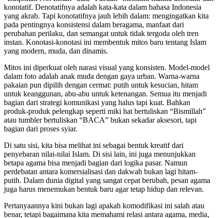
konotatif. Denotatifnya adalah kata-kata dalam bahasa Indonesia
yang akrab. Tapi konotatifnya jauh lebih dalam: mengingatkan kita
pada pentingnya konsistensi dalam beragama, manfaat dari
perubahan perilaku, dan semangat untuk tidak tergoda oleh tren
instan. Konotasi-konotasi ini membentuk mitos baru tentang Islam
yang modern, muda, dan dinamis.
Mitos ini diperkuat oleh narasi visual yang konsisten. Model-model
dalam foto adalah anak muda dengan gaya urban. Warna-warna
pakaian pun dipilih dengan cermat: putih untuk kesucian, hitam
untuk keanggunan, abu-abu untuk ketenangan. Semua itu menjadi
bagian dari strategi komunikasi yang halus tapi kuat. Bahkan
produk-produk pelengkap seperti miki hat bertuliskan “Bismillah”
atau tumbler bertuliskan “BACA” bukan sekadar aksesori, tapi
bagian dari proses syiar.
Di satu sisi, kita bisa melihat ini sebagai bentuk kreatif dari
penyebaran nilai-nilai Islam. Di sisi lain, ini juga menunjukkan
betapa agama bisa menjadi bagian dari logika pasar. Namun
perdebatan antara komersialisasi dan dakwah bukan lagi hitam-
putih. Dalam dunia digital yang sangat cepat berubah, pesan agama
juga harus menemukan bentuk baru agar tetap hidup dan relevan.
Pertanyaannya kini bukan lagi apakah komodifikasi ini salah atau
benar, tetapi bagaimana kita memahami relasi antara agama, media,