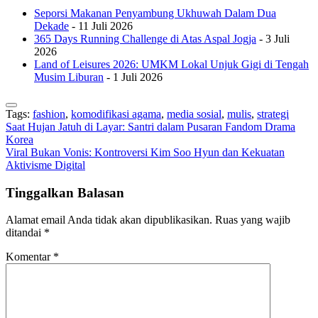
Seporsi Makanan Penyambung Ukhuwah Dalam Dua
Dekade
- 11 Juli 2026
365 Days Running Challenge di Atas Aspal Jogja
- 3 Juli
2026
Land of Leisures 2026: UMKM Lokal Unjuk Gigi di Tengah
Musim Liburan
- 1 Juli 2026
Tags:
fashion
,
komodifikasi agama
,
media sosial
,
mulis
,
strategi
Navigasi
Saat Hujan Jatuh di Layar: Santri dalam Pusaran Fandom Drama
Korea
pos
Viral Bukan Vonis: Kontroversi Kim Soo Hyun dan Kekuatan
Aktivisme Digital
Tinggalkan Balasan
Alamat email Anda tidak akan dipublikasikan.
Ruas yang wajib
ditandai
*
Komentar
*