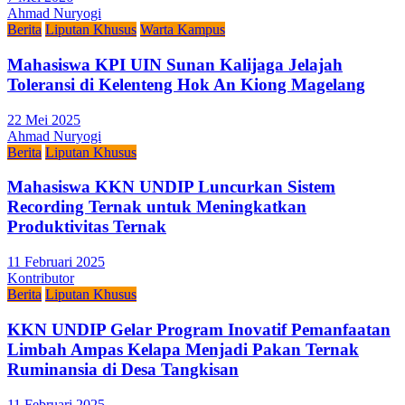
Ahmad Nuryogi
Berita
Liputan Khusus
Warta Kampus
Mahasiswa KPI UIN Sunan Kalijaga Jelajah
Toleransi di Kelenteng Hok An Kiong Magelang
22 Mei 2025
Ahmad Nuryogi
Berita
Liputan Khusus
Mahasiswa KKN UNDIP Luncurkan Sistem
Recording Ternak untuk Meningkatkan
Produktivitas Ternak
11 Februari 2025
Kontributor
Berita
Liputan Khusus
KKN UNDIP Gelar Program Inovatif Pemanfaatan
Limbah Ampas Kelapa Menjadi Pakan Ternak
Ruminansia di Desa Tangkisan
11 Februari 2025