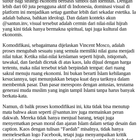
subur bagi strategi ekonomi berbasis simbol dan identitas. Dengan
lebih dari 60 juta pengguna aktif di Indonesia, dominasi visual di
platform ini menjadikan setiap gambar lebih dari sekadar estetika. Ia
adalah bahasa, bahkan ideologi. Dan dalam konteks akun
@santun.inv, visual tersebut adalah cermin dari nilai-nilai hijrah
yang kini tidak hanya bermakna spiritual, tapi juga kultural dan
ekonomis.
Komodifikasi, sebagaimana dijelaskan Vincent Mosco, adalah
proses mengubah sesuatu yang semula memiliki nilai guna menjadi
nilai tukar. Ketika nilai-nilai keislaman seperti hijrah, istiqomah,
tawakal, dan faedah dicetak di atas kaos, lalu dijual dengan harga
tertentu, maka nilai tersebut telah berpindah tempat: dari ruang
sakral menuju ruang ekonomi. Ini bukan berarti Islam kehilangan
kesuciannya, tapi menunjukkan betapa kuat daya tariknya dalam
membentuk pasar. Dan pasar merespons dengan antusias, terutama
generasi muda muslim yang ingin tampil Islami tanpa harus banyak
berkata-kata.
Namun, di balik proses komodifikasi ini, kita tidak bisa menutup
mata bahwa akun seperti @santun.inv juga memainkan peran
dakwah. Mereka tidak hanya menjual barang, tetapi juga
menyematkan pesan moral dan ajaran Islam dalam setiap desain dan
caption. Kaos dengan tulisan “Faedah” misalnya, tidak hanya
memelesetkan logo Facebook, tetapi juga menyampaikan kritik