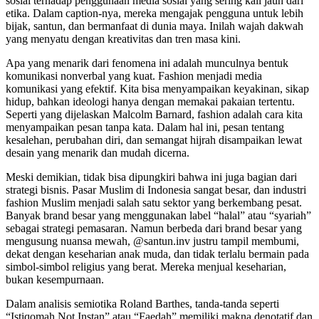
sosial terhadap penggunaan media sosial yang sering kali jauh dari
etika. Dalam caption-nya, mereka mengajak pengguna untuk lebih
bijak, santun, dan bermanfaat di dunia maya. Inilah wajah dakwah
yang menyatu dengan kreativitas dan tren masa kini.
Apa yang menarik dari fenomena ini adalah munculnya bentuk
komunikasi nonverbal yang kuat. Fashion menjadi media
komunikasi yang efektif. Kita bisa menyampaikan keyakinan, sikap
hidup, bahkan ideologi hanya dengan memakai pakaian tertentu.
Seperti yang dijelaskan Malcolm Barnard, fashion adalah cara kita
menyampaikan pesan tanpa kata. Dalam hal ini, pesan tentang
kesalehan, perubahan diri, dan semangat hijrah disampaikan lewat
desain yang menarik dan mudah dicerna.
Meski demikian, tidak bisa dipungkiri bahwa ini juga bagian dari
strategi bisnis. Pasar Muslim di Indonesia sangat besar, dan industri
fashion Muslim menjadi salah satu sektor yang berkembang pesat.
Banyak brand besar yang menggunakan label “halal” atau “syariah”
sebagai strategi pemasaran. Namun berbeda dari brand besar yang
mengusung nuansa mewah, @santun.inv justru tampil membumi,
dekat dengan keseharian anak muda, dan tidak terlalu bermain pada
simbol-simbol religius yang berat. Mereka menjual keseharian,
bukan kesempurnaan.
Dalam analisis semiotika Roland Barthes, tanda-tanda seperti
“Istiqomah Not Instan” atau “Faedah” memiliki makna denotatif dan