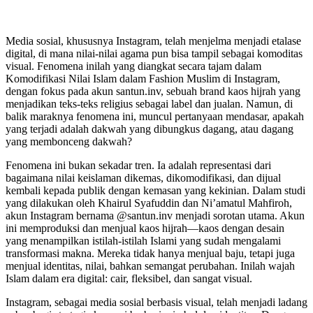
Media sosial, khususnya Instagram, telah menjelma menjadi etalase
digital, di mana nilai-nilai agama pun bisa tampil sebagai komoditas
visual. Fenomena inilah yang diangkat secara tajam dalam
Komodifikasi Nilai Islam dalam Fashion Muslim di Instagram,
dengan fokus pada akun santun.inv, sebuah brand kaos hijrah yang
menjadikan teks-teks religius sebagai label dan jualan. Namun, di
balik maraknya fenomena ini, muncul pertanyaan mendasar, apakah
yang terjadi adalah dakwah yang dibungkus dagang, atau dagang
yang membonceng dakwah?
Fenomena ini bukan sekadar tren. Ia adalah representasi dari
bagaimana nilai keislaman dikemas, dikomodifikasi, dan dijual
kembali kepada publik dengan kemasan yang kekinian. Dalam studi
yang dilakukan oleh Khairul Syafuddin dan Ni’amatul Mahfiroh,
akun Instagram bernama @santun.inv menjadi sorotan utama. Akun
ini memproduksi dan menjual kaos hijrah—kaos dengan desain
yang menampilkan istilah-istilah Islami yang sudah mengalami
transformasi makna. Mereka tidak hanya menjual baju, tetapi juga
menjual identitas, nilai, bahkan semangat perubahan. Inilah wajah
Islam dalam era digital: cair, fleksibel, dan sangat visual.
Instagram, sebagai media sosial berbasis visual, telah menjadi ladang