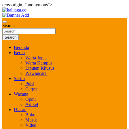
crossorigin="anonymous">
Skip
to
Bernilai dan Berbudaya
content
kalijaga.co
Search
Search
Beranda
Berita
Warta Jogja
Warta Kampus
Liputan Khusus
Wawancara
Sastra
Puisi
Cerpen
Wacana
Opini
Artikel
Ulasan
Buku
Musik
Video