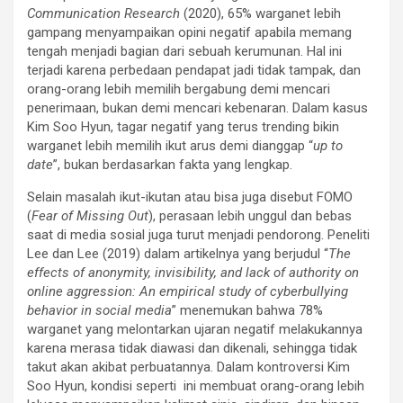
Communication Research
(2020), 65% warganet lebih
gampang menyampaikan opini negatif apabila memang
tengah menjadi bagian dari sebuah kerumunan. Hal ini
terjadi karena perbedaan pendapat jadi tidak tampak, dan
orang-orang lebih memilih bergabung demi mencari
penerimaan, bukan demi mencari kebenaran. Dalam kasus
Kim Soo Hyun, tagar negatif yang terus trending bikin
warganet lebih memilih ikut arus demi dianggap “
up to
date
”, bukan berdasarkan fakta yang lengkap.
Selain masalah ikut-ikutan atau bisa juga disebut FOMO
(
Fear of Missing Out
), perasaan lebih unggul dan bebas
saat di media sosial juga turut menjadi pendorong. Peneliti
Lee dan Lee (2019) dalam artikelnya yang berjudul “
The
effects of anonymity, invisibility, and lack of authority on
online aggression: An empirical study of cyberbullying
behavior in social media
” menemukan bahwa 78%
warganet yang melontarkan ujaran negatif melakukannya
karena merasa tidak diawasi dan dikenali, sehingga tidak
takut akan akibat perbuatannya. Dalam kontroversi Kim
Soo Hyun, kondisi seperti ini membuat orang-orang lebih