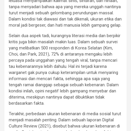
leluasa menyampaikan kalimat sinis, sindiran, dan hinaan,
tanpa menyadari bahwa apa yang mereka unggah nantinya
turut menjadi sebuah gelombang perundungan massal.
Dalam kondisi tak diawasi dan tak dikenali, ukuran etika dan
moral jadi bergeser, dan hati manusia lebih gampang gelap.
Selain dua aspek tadi, kurangnya literasi media dan berpikir
kritis juga bikin masalah makin luas. Dalam sebuah survei
yang melibatkan 500 respon­den di Korea Selatan (Kim,
Choi, dan Park, 2021), 72% di antaranya mengaku lebih
percaya pada unggahan yang tengah viral, tanpa mencari
tau kebenarannya lebih dahulu. Hal ini terjadi karena
warganet gak punya cukup keterampilan untuk menyaring
informasi dan mencari fakta, sehingga apa saja yang
tengah ramai dianggap sebagai sebuah kebenaran. Dalam
kondisi inilah, opini negatif lebih gampang menyebar dan
diterima, meskipun nantinya dapat dibuktikan tidak
berdasarkan fakta.
Terakhir, perbedaan ukuran kebenaran di media sosial turut
menjadi masalah penting. Dalam sebuah laporan Digital
Culture Review (2021), disebut bahwa ukuran kebenaran di