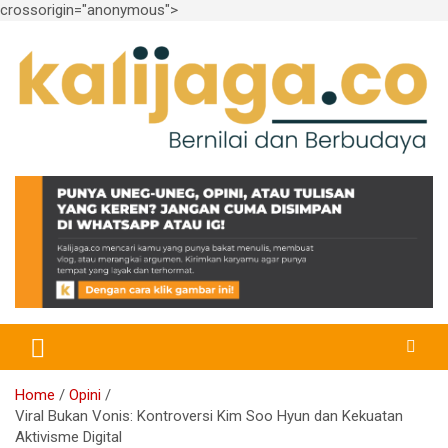
crossorigin="anonymous">
Skip
to
content
Bernilai dan Berbudaya
kalijaga.co
Home
Opini
Viral Bukan Vonis: Kontroversi Kim Soo Hyun dan Kekuatan
Aktivisme Digital