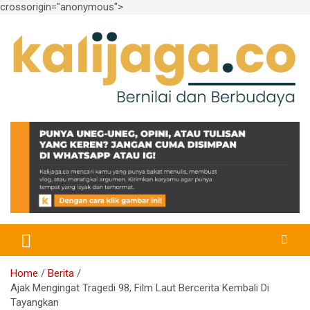
crossorigin="anonymous">
Skip
to
content
Bernilai dan Berbudaya
kalijaga.co
Home
Berita
Ajak Mengingat Tragedi 98, Film Laut Bercerita Kembali Di
Tayangkan