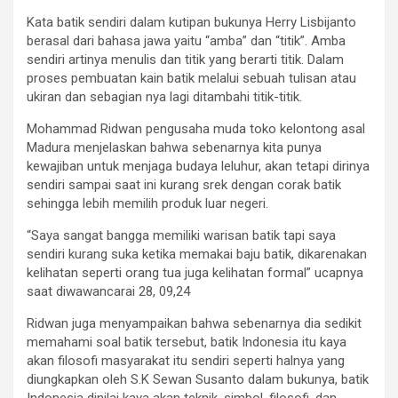
Kata batik sendiri dalam kutipan bukunya Herry Lisbijanto
berasal dari bahasa jawa yaitu “amba” dan “titik”. Amba
sendiri artinya menulis dan titik yang berarti titik. Dalam
proses pembuatan kain batik melalui sebuah tulisan atau
ukiran dan sebagian nya lagi ditambahi titik-titik.
Mohammad Ridwan pengusaha muda toko kelontong asal
Madura menjelaskan bahwa sebenarnya kita punya
kewajiban untuk menjaga budaya leluhur, akan tetapi dirinya
sendiri sampai saat ini kurang srek dengan corak batik
sehingga lebih memilih produk luar negeri.
“Saya sangat bangga memiliki warisan batik tapi saya
sendiri kurang suka ketika memakai baju batik, dikarenakan
kelihatan seperti orang tua juga kelihatan formal” ucapnya
saat diwawancarai 28, 09,24
Ridwan juga menyampaikan bahwa sebenarnya dia sedikit
memahami soal batik tersebut, batik Indonesia itu kaya
akan filosofi masyarakat itu sendiri seperti halnya yang
diungkapkan oleh S.K Sewan Susanto dalam bukunya, batik
Indonesia dinilai kaya akan teknik, simbol, filosofi, dan