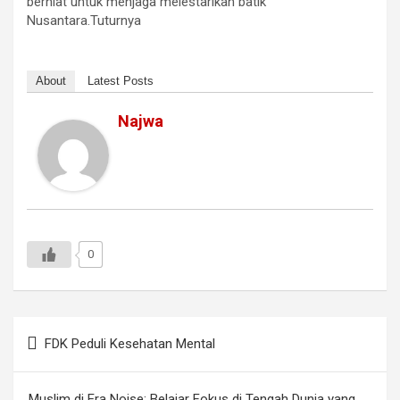
berniat untuk menjaga melestarikan batik
Nusantara.Tuturnya
About
Latest Posts
Najwa
0
Navigasi
FDK Peduli Kesehatan Mental
pos
Muslim di Era Noise: Belajar Fokus di Tengah Dunia yang