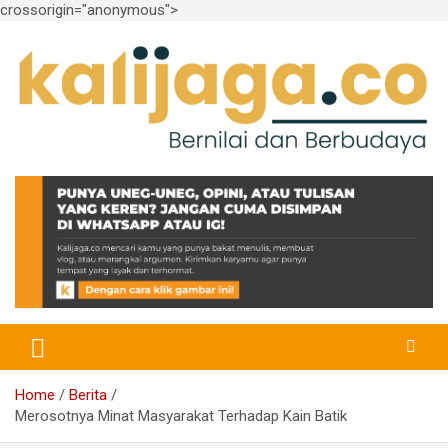
crossorigin="anonymous">
Skip
to
content
Bernilai dan Berbudaya
kalijaga.co
Home
Berita
Merosotnya Minat Masyarakat Terhadap Kain Batik