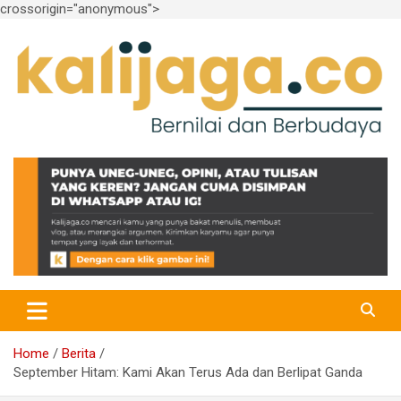
crossorigin="anonymous">
Skip
to
content
Bernilai dan Berbudaya
kalijaga.co
Home
Berita
September Hitam: Kami Akan Terus Ada dan Berlipat Ganda