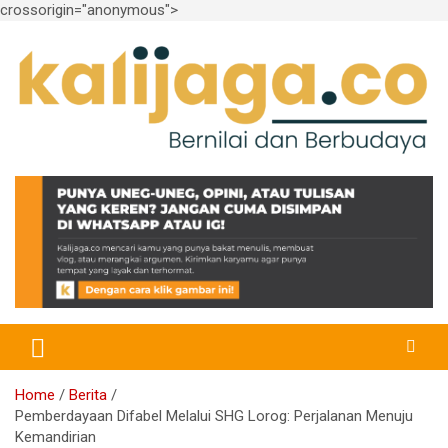
crossorigin="anonymous">
Skip
to
content
Bernilai dan Berbudaya
kalijaga.co
Home
Berita
Pemberdayaan Difabel Melalui SHG Lorog: Perjalanan Menuju
Kemandirian