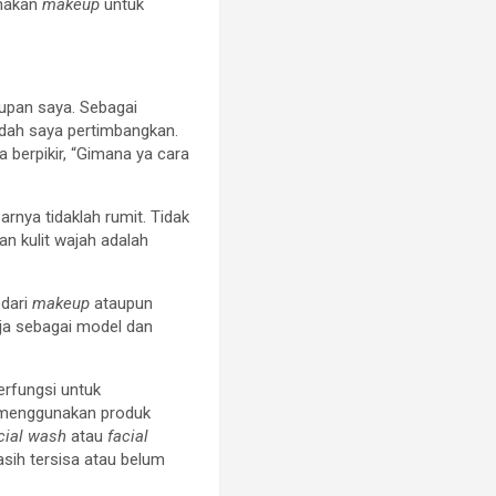
unakan
makeup
untuk
dupan saya. Sebagai
udah saya pertimbangkan.
 berpikir, “Gimana ya cara
rnya tidaklah rumit. Tidak
n kulit wajah adalah
 dari
makeup
ataupun
rja sebagai model dan
erfungsi untuk
an menggunakan produk
cial wash
atau
facial
sih tersisa atau belum