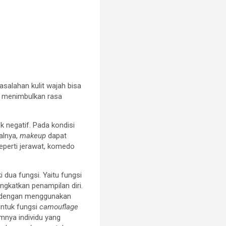
salahan kulit wajah bisa
at menimbulkan rasa
 negatif. Pada kondisi
alnya,
makeup
dapat
eperti jerawat, komedo
 dua fungsi. Yaitu fungsi
gkatkan penampilan diri.
a, dengan menggunakan
untuk fungsi
camouflage
mnya individu yang