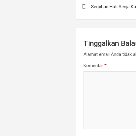
Navigasi
Serpihan Hati Senja K
pos
Tinggalkan Bal
Alamat email Anda tidak ak
Komentar
*