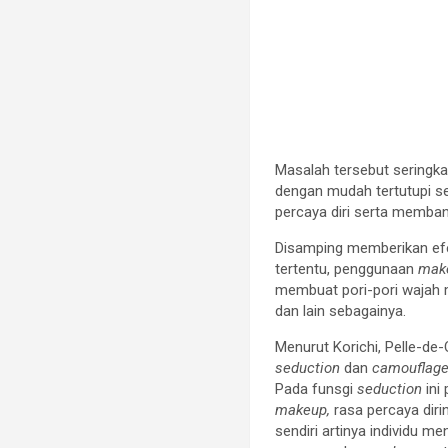
Masalah tersebut seringka
dengan mudah tertutupi se
percaya diri serta memban
Disamping memberikan efe
tertentu, penggunaan
mak
membuat pori-pori wajah m
dan lain sebagainya.
Menurut Korichi, Pelle-de
seduction
dan
camouflag
Pada funsgi
seduction
ini
makeup,
rasa percaya dir
sendiri artinya individu 