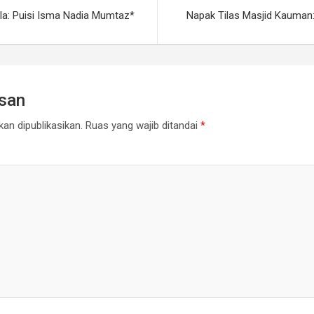
ala: Puisi Isma Nadia Mumtaz*
Napak Tilas Masjid Kauman: 
asan
an dipublikasikan.
Ruas yang wajib ditandai
*