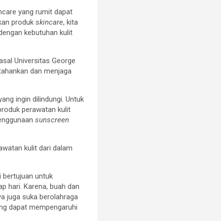
incare yang rumit dapat
nakan produk
skincare
, kita
dengan kebutuhan kulit
asal Universitas George
rtahankan dan menjaga
ng ingin dilindungi. Untuk
produk perawatan kulit
 penggunaan
sunscreen
awatan kulit dari dalam
i bertujuan untuk
p hari. Karena, buah dan
ya juga suka berolahraga
 yang dapat mempengaruhi