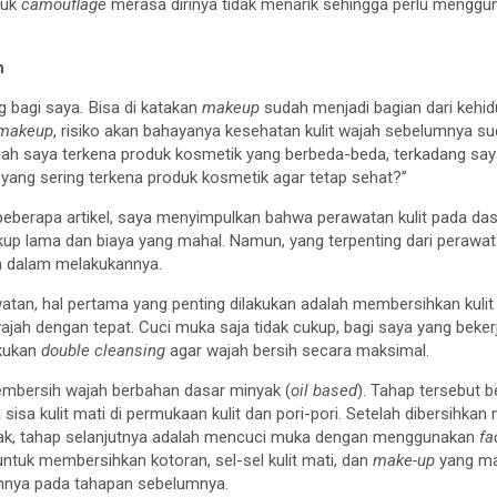
tuk
camouflage
merasa dirinya tidak menarik sehingga perlu mengg
h
ng bagi saya
.
Bisa di katakan
makeup
sudah menjadi bagian dari kehi
makeup
, risiko akan bahayanya kesehatan kulit wajah sebelumnya s
wajah saya terkena produk kosmetik yang berbeda-beda, terkadang saya
 yang sering terkena produk kosmetik agar tetap sehat?”
berapa artikel, saya menyimpulkan bahwa perawatan kulit pada dasa
up lama dan biaya yang mahal. Namun, yang terpenting dari perawata
n dalam melakukannya.
tan, hal pertama yang penting dilakukan adalah membersihkan kulit
 wajah dengan tepat. Cuci muka saja tidak cukup, bagi saya yang beke
kukan
double cleansing
agar wajah bersih secara maksimal.
mbersih wajah berbahan dasar minyak (
oil based
). Tahap tersebut b
sisa kulit mati di permukaan kulit dan pori-pori. Setelah dibersihk
ak, tahap selanjutnya adalah mencuci muka dengan menggunakan
fa
 untuk membersihkan kotoran, sel-sel kulit mati, dan
make-up
yang ma
uhnya pada tahapan sebelumnya.