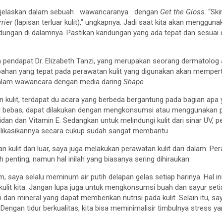
enjelaskan dalam sebuah wawancaranya dengan
Get the Gloss
. “Sk
rrier
(lapisan terluar kulit),” ungkapnya. Jadi saat kita akan menggu
ungan di dalamnya. Pastikan kandungan yang ada tepat dan sesuai 
leh pendapat Dr. Elizabeth Tanzi, yang merupakan seorang dermatolog 
ahan yang tepat pada perawatan kulit yang digunakan akan mempe
alam wawancara dengan media daring
Shape
.
 kulit, terdapat du acara yang berbeda bergantung pada bagian apa ya
ikal bebas, dapat dilakukan dengan mengkonsumsi atau menggunakan 
an dan Vitamin E. Sedangkan untuk melindungi kulit dari sinar UV,
plikasikannya secara cukup sudah sangat membantu.
 kulit dari luar, saya juga melakukan perawatan kulit dari dalam. Per
h penting, namun hal inilah yang biasanya sering dihiraukan.
, saya selalu meminum air putih delapan gelas setiap harinya. Hal in
it kita. Jangan lupa juga untuk mengkonsumsi buah dan sayur setia
dan mineral yang dapat memberikan nutrisi pada kulit. Selain itu, sa
. Dengan tidur berkualitas, kita bisa meminimalisir timbulnya stress