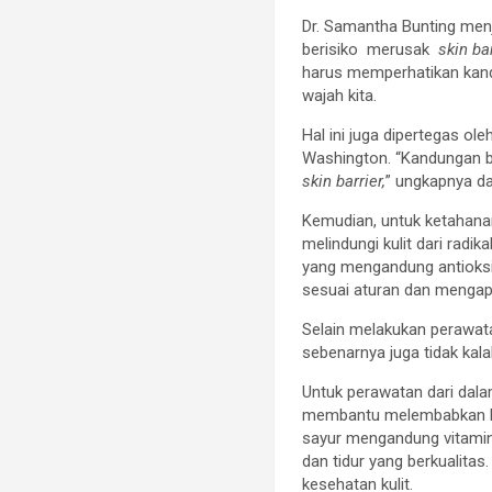
Dr. Samantha Bunting m
berisiko merusak
skin ba
harus memperhatikan kand
wajah kita.
Hal ini juga dipertegas o
Washington. “Kandungan b
skin barrier,
” ungkapnya d
Kemudian, untuk ketahanan
melindungi kulit dari rad
yang mengandung antioksid
sesuai aturan dan menga
Selain melakukan perawatan
sebenarnya juga tidak kala
Untuk perawatan dari dalam
membantu melembabkan kul
sayur mengandung vitamin 
dan tidur yang berkualitas
kesehatan kulit.