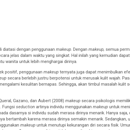
li diatasi dengan penggunaan
makeup
. Dengan
makeup,
semua perma
cara jelas dalam waktu yang singkat. Hal inilah yang kemudian dap
tu wanita untuk lebih menghargai dirinya.
k positif, penggunaan
makeup
ternyata juga dapat menimbulkan efek
eup
secara berlebih justru berpotensi untuk merusak kulit wajah. Pas
engalami kesulitan bernapas. Sehingga, akan timbul masalah kulit s
-Queral, Gazano, dan Aubert (2008)
makeup
secara psikologis memiliki
e
. Fungsi
seduction
artinya individu menggunakan
makeup
untuk menin
 pada dasarnya si individu sudah merasa dirinya menarik. Hanya saj
inya bertambah karena merasa dirinya semakin menarik. Sedangkan, 
menggunakan
makeup
untuk menutupi kekurangan diri secara fisik. Umu