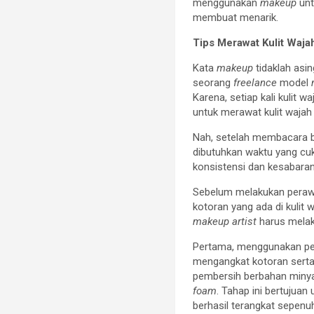
menggunakan
makeup
un
membuat menarik.
Tips Merawat Kulit Waja
Kata
makeup
tidaklah asi
seorang
freelance
model
Karena, setiap kali kulit 
untuk merawat kulit wajah
Nah, setelah membacara be
dibutuhkan waktu yang cuk
konsistensi dan kesabara
Sebelum melakukan perawa
kotoran yang ada di kulit
makeup
artist
harus mela
Pertama, menggunakan pe
mengangkat kotoran serta 
pembersih berbahan miny
foam
. Tahap ini bertujuan
berhasil terangkat sepen