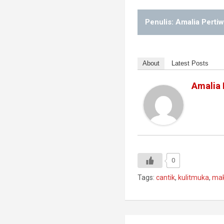
Penulis: Amalia Pertiw
About
Latest Posts
Amalia 
0
Tags:
cantik
,
kulitmuka
,
ma