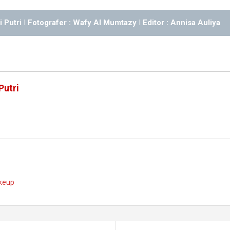
i Putri
I
Fotografer : Wafy Al Mumtazy
I
Editor : Annisa Auliya
Putri
keup