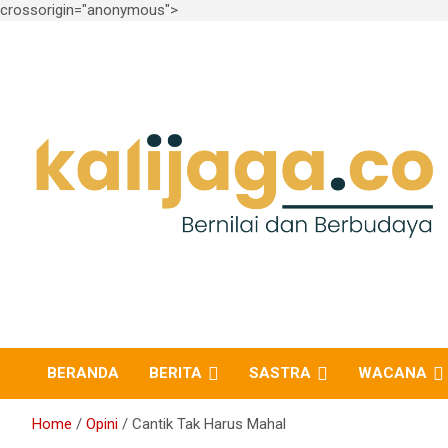
crossorigin="anonymous">
Skip
to
content
Bernilai dan Berbudaya
kalijaga.co
BERANDA
BERITA
SASTRA
WACANA
Home
Opini
Cantik Tak Harus Mahal