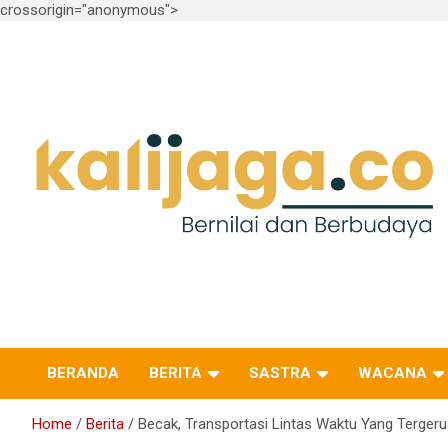
crossorigin="anonymous">
Skip
to
content
Bernilai dan Berbudaya
kalijaga.co
BERANDA
BERITA
SASTRA
WACANA
Home
Berita
Becak, Transportasi Lintas Waktu Yang Terge