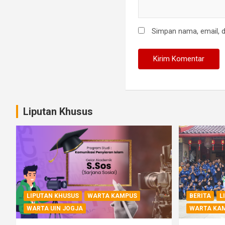
Simpan nama, email, d
Liputan Khusus
LIPUTAN KHUSUS
WARTA KAMPUS
BERITA
L
WARTA UIN JOGJA
WARTA KA