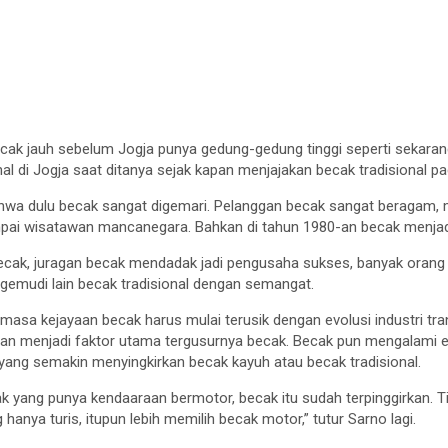
cak jauh sebelum Jogja punya gedung-gedung tinggi seperti sekaran
al di Jogja saat ditanya sejak kapan menjajakan becak tradisional p
a dulu becak sangat digemari. Pelanggan becak sangat beragam, m
ampai wisatawan mancanegara. Bahkan di tahun 1980-an becak menja
ecak, juragan becak mendadak jadi pengusaha sukses, banyak orang 
ngemudi lain becak tradisional dengan semangat.
asa kejayaan becak harus mulai terusik dengan evolusi industri tr
 dan menjadi faktor utama tergusurnya becak. Becak pun mengalami 
ang semakin menyingkirkan becak kayuh atau becak tradisional.
 yang punya kendaaraan bermotor, becak itu sudah terpinggirkan. Ti
 hanya turis, itupun lebih memilih becak motor,” tutur Sarno lagi.