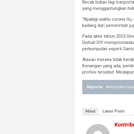
Becak bukan lagi tranporta
yang menggantungkan hidu
“Apalagi waktu
corona
itu,
kadang dari pemerintah j
Pada akhir tahun 2023 Din
Dishub DIY memprioritask
perkumpulan seperti Sarn
Alasan mereka tidak bera
Kenangan yang ada, pembe
profesi tersebut. Meskipun
Reporter
: Annisa Nur Has
About
Latest Posts
Kontrib