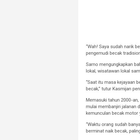
“Wah! Saya sudah narik be
pengemudi becak tradision
Sarno mengungkapkan bahw
lokal, wisatawan lokal s
“Saat itu masa kejayaan b
becak,” tutur Kasmijan pe
Memasuki tahun 2000-an, m
mulai membanjiri jalanan
kemunculan becak motor y
“Waktu orang sudah banyak
berminat naik becak, paling