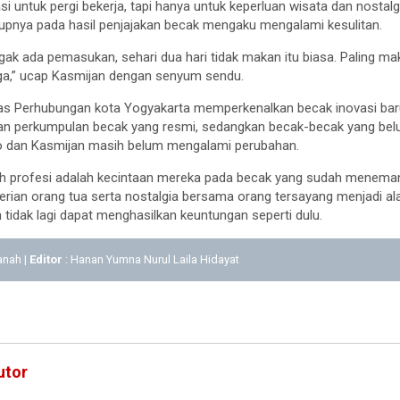
si untuk pergi bekerja, tapi hanya untuk keperluan wisata dan nostal
pnya pada hasil penjajakan becak mengaku mengalami kesulitan.
 gak ada pemasukan, sehari dua hari tidak makan itu biasa. Paling mak
uga,” ucap Kasmijan dengan senyum sendu.
as Perhubungan kota Yogyakarta memperkenalkan becak inovasi baru y
an perkumpulan becak yang resmi, sedangkan becak-becak yang be
o dan Kasmijan masih belum mengalami perubahan.
lih profesi adalah kecintaan mereka pada becak yang sudah meneman
rian orang tua serta nostalgia bersama orang tersayang menjadi al
 tidak lagi dapat menghasilkan keuntungan seperti dulu.
anah |
Editor
: Hanan Yumna Nurul Laila Hidayat
utor