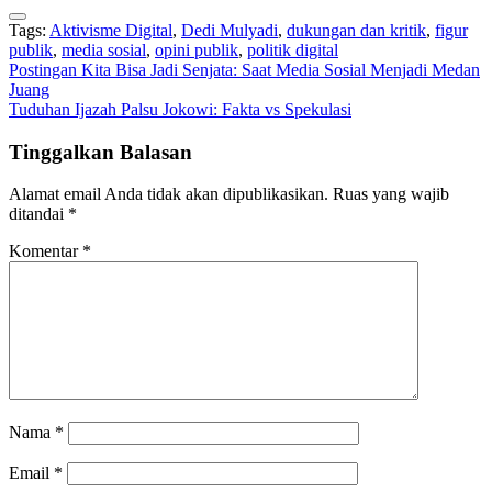
Tags:
Aktivisme Digital
,
Dedi Mulyadi
,
dukungan dan kritik
,
figur
publik
,
media sosial
,
opini publik
,
politik digital
Navigasi
Postingan Kita Bisa Jadi Senjata: Saat Media Sosial Menjadi Medan
Juang
pos
Tuduhan Ijazah Palsu Jokowi: Fakta vs Spekulasi
Tinggalkan Balasan
Alamat email Anda tidak akan dipublikasikan.
Ruas yang wajib
ditandai
*
Komentar
*
Nama
*
Email
*