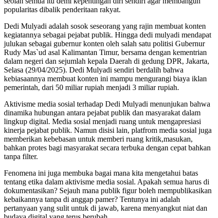
seolah semua itu demi kepentingan diri sendiri agar membangun
popularitas dibalik penderitaan rakyat.
Dedi Mulyadi adalah sosok seseorang yang rajin membuat konten
kegiatannya sebagai pejabat publik. Hingga dedi mulyadi mendapat
julukan sebagai gubernur konten oleh salah satu politisi Gubernur
Rudy Mas`ud asal Kalimantan Timur, bersama dengan kementrian
dalam negeri dan sejumlah kepala Daerah di gedung DPR, Jakarta,
Selasa (29/04/2025). Dedi Mulyadi sendiri berdalih bahwa
kebiasaannya membuat konten ini mampu mengurangi biaya iklan
pemerintah, dari 50 miliar rupiah menjadi 3 miliar rupiah.
Aktivisme media sosial terhadap Dedi Mulyadi menunjukan bahwa
dinamika hubungan antara pejabat publik dan masyarakat dalam
lingkup digital. Media sosial menjadi ruang untuk mengapresiasi
kinerja pejabat publik. Namun disisi lain, platfrom media sosial juga
memberikan kebebasan untuk memberi ruang kritik,masukan,
bahkan protes bagi masyarakat secara terbuka dengan cepat bahkan
tanpa filter.
Fenomena ini juga membuka bagai mana kita mengetahui batas
tentang etika dalam aktivisme media sosial. Apakah semua harus di
dokumentasikan? Sejauh mana publik figur boleh mempublikasikan
kebaikannya tanpa di anggap pamer? Tentunya ini adalah
pertanyaan yang sulit untuk di jawab, karena menyangkut niat dan
budaya digital yang terus berubah.