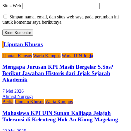
Situs Web
Simpan nama, email, dan situs web saya pada peramban ini
untuk komentar saya berikutnya.
Liputan Khusus
Liputan Khusus
Warta Kampus
Warta UIN Jogja
Mengapa Jurusan KPI Masih Bergelar S.Sos?
Berikut Jawaban Historis dari Jejak Sejarah
Akademik
7 Mei 2026
Ahmad Nuryogi
Berita
Liputan Khusus
Warta Kampus
Mahasiswa KPI UIN Sunan Kalijaga Jelajah
Toleransi di Kelenteng Hok An Kiong Magelang
22 Mei 2025