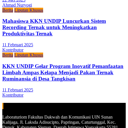
Ahmad Nuryogi
Berita
Liputan Khusus
Mahasiswa KKN UNDIP Luncurkan Sistem
Recording Ternak untuk Meningkatkan
Produktivitas Ternak
11 Februari 2025
Kontributor
Berita
Liputan Khusus
KKN UNDIP Gelar Program Inovatif Pemanfaatan
Limbah Ampas Kelapa Menjadi Pakan Ternak
Ruminansia di Desa Tangkisan
11 Februari 2025
Kontributor
ALAMAT
Laboraturiom Fakultas Dakwah dan Komunikasi UIN Sunan
Kalijaga, Jl. Laksda Adisucipto, Papringan, Caturtunggal, Kec.
Depok, Kabupaten Sleman, Daerah Istimewa Yogyakarta 55281