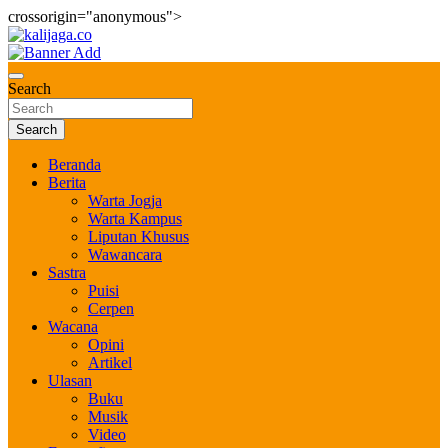
crossorigin="anonymous">
Skip
to
Bernilai dan Berbudaya
content
kalijaga.co
Search
Search
Beranda
Berita
Warta Jogja
Warta Kampus
Liputan Khusus
Wawancara
Sastra
Puisi
Cerpen
Wacana
Opini
Artikel
Ulasan
Buku
Musik
Video