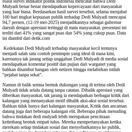
Hasil survei indikator politik indonesia mencatat bahwa Dedi
Mulyadi benar benar mendapatkan kepercayaan dari masyarakat
yang luar biasa. Berdasarkan hasil survei tersebut, selama menjabat
100 hari tingkat kepuasan publik terhadap Dedi Mulyadi mencapai
94,7 persen, (12-19 mei-2025) menjadikannya sebagai gubernur
daerah dengan apresiasi tertinggi di mata masyarakat. presentasi ini
terdiri dari 41% yang sangat puas dan 54% yang cukup puas. Data
ini diambil dari detik.com
Kedekatan Dedi Mulyadi terhadap masyarakat kecil tentunya
menjadi salah satu contoh pemimpin yang ideal di masa kini,
karenanya tak jarang setiap unggahan Dedi Mulyadi di media sosial
mendapatkan komentar positif dan pujian dari warganet yang
bahkan disambut hangan oleh netizen hingga melahirkan istilah
“pejabat tanpa sekat”.
Namun di balik semua bentuk dukungan yang di terima oleh Dedi
Mulyadi tidak selalu datang tanpa catatan. Dibalik apresiasi yang
diberikan masyarakat, tak jarang ia mendapatkan berbagai kritik dari
kalangan yang menanyakan motif dibalik aksi-aksi sosial tersebut.
Bahkan tidak hanya dari kalangan masyarakat, Kritik dan ancaman
datang juga dari beberapa kalangan elit. Beberapa pihak menuding
bahwa tindakan dedi mulyadi lebih merupakan pencitraan
ketimbang bentuk empati tulus. Mereka mempertanyakan ketika
merekam setiap tindakan sosial dan menyebarkannya ke publik,