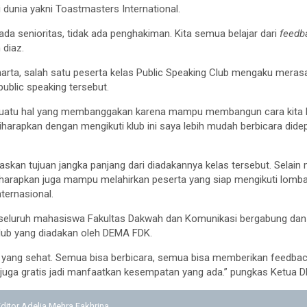
i dunia yakni Toastmasters International.
ada senioritas, tidak ada penghakiman. Kita semua belajar dari
feed
diaz.
ta, salah satu peserta kelas Public Speaking Club mengaku meras
ublic speaking tersebut.
h suatu hal yang membanggakan karena mampu membangun cara kita
 Diharapkan dengan mengikuti klub ini saya lebih mudah berbicara di
elaskan tujuan jangka panjang dari diadakannya kelas tersebut. Selain
iharapkan juga mampu melahirkan peserta yang siap mengikuti lomba
ternasional.
 seluruh mahasiswa Fakultas Dakwah dan Komunikasi bergabung dan b
club yang diadakan oleh DEMA FDK.
atif yang sehat. Semua bisa berbicara, semua bisa memberikan feedbac
 juga gratis jadi manfaatkan kesempatan yang ada.” pungkas Ketua 
Editor Adelia Mehra Fakhrina