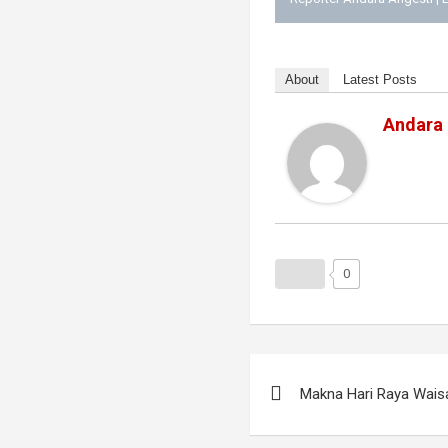
About
Latest Posts
Andara
0
Navigasi
Makna Hari Raya Waisak
pos