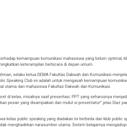
 terhadap kemampuan komunikasi mahasiswa yang belum optimal, klub
meningkatkan keterampilan berbicara di depan umum.
hman, selaku ketua DEMA Fakultas Dakwah dan Komunikasi menjelas
Public Speaking Club ini adalah untuk mengasah kemampuan komunik
jual utama dari mahasiswa Fakultas Dakwah dan Komunikasi.
kret di kelas, misalnya saat presentasi. PPT yang seharusnya menjad
an pesan yang disampaikan dari mulut si presentator” jelas Diaz p
a kelas public speaking yang diadakan ini berbeda dari klub public s
tidak menghadirkan narasumber utama. Sistem belajarnya mengadopsi