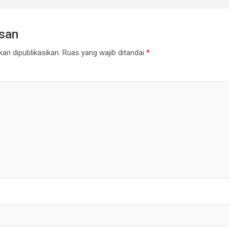
asan
an dipublikasikan.
Ruas yang wajib ditandai
*