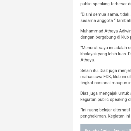
public speaking terbesar d
“Disini semua sama, tidak 
sesama anggota “ tambah 
Muhammad Athaya Adiwinar
dengan bergabung di klub p
“Menurut saya ini adala
khalayak yang lebih luas.
Athaya.
Selain itu, Diaz juga menj
mahasiswa FDK, klub ini d
tingkat nasional maupun in
Diaz juga mengajak untuk
kegiatan public speaking 
“Ini ruang belajar altern
penghakiman. Kegiatan ini
Reporter Andara Angesti | 