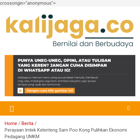
crossorigin="anonymous">
Skip
to
content
Bernilai dan Berbudaya
kalijaga.co
Home
Berita
Perayaan Imlek Kelenteng Sam Poo Kong Pulihkan Ekonomi
Pedagang UMKM