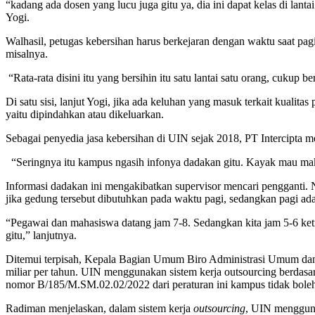
“kadang ada dosen yang lucu juga gitu ya, dia ini dapat kelas di lantai
Yogi.
Walhasil, petugas kebersihan harus berkejaran dengan waktu saat pag
misalnya.
“Rata-rata disini itu yang bersihin itu satu lantai satu orang, cukup
Di satu sisi, lanjut Yogi, jika ada keluhan yang masuk terkait kualit
yaitu dipindahkan atau dikeluarkan.
Sebagai penyedia jasa kebersihan di UIN sejak 2018, PT Intercipta 
“Seringnya itu kampus ngasih infonya dadakan gitu. Kayak mau mak
Informasi dadakan ini mengakibatkan supervisor mencari pengganti. 
jika gedung tersebut dibutuhkan pada waktu pagi, sedangkan pagi a
“Pegawai dan mahasiswa datang jam 7-8. Sedangkan kita jam 5-6 ketika
gitu,” lanjutnya.
Ditemui terpisah, Kepala Bagian Umum Biro Administrasi Umum dan
miliar per tahun. UIN menggunakan sistem kerja outsourcing berdasa
nomor B/185/M.SM.02.02/2022 dari peraturan ini kampus tidak boleh
Radiman menjelaskan, dalam sistem kerja
outsourcing
, UIN mengguna