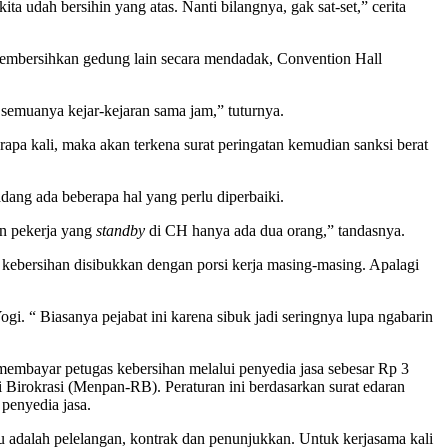
kita udah bersihin yang atas. Nanti bilangnya, gak sat-set,” cerita
k membersihkan gedung lain secara mendadak, Convention Hall
di semuanya kejar-kejaran sama jam,” tuturnya.
erapa kali, maka akan terkena surat peringatan kemudian sanksi berat
ang ada beberapa hal yang perlu diperbaiki.
an pekerja yang
standby
di CH hanya ada dua orang,” tandasnya.
 kebersihan disibukkan dengan porsi kerja masing-masing. Apalagi
gi. “ Biasanya pejabat ini karena sibuk jadi seringnya lupa ngabarin
mbayar petugas kebersihan melalui penyedia jasa sebesar Rp 3
Birokrasi (Menpan-RB). Peraturan ini berdasarkan surat edaran
penyedia jasa.
 adalah pelelangan, kontrak dan penunjukkan. Untuk kerjasama kali