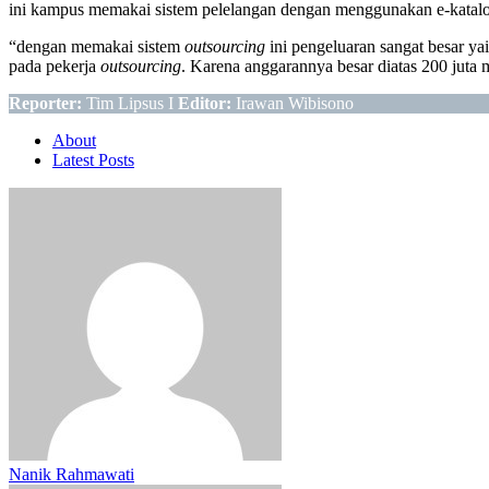
ini kampus memakai sistem pelelangan dengan menggunakan e-katalo
“dengan memakai sistem
outsourcing
ini pengeluaran sangat besar ya
pada pekerja
outsourcing
. Karena anggarannya besar diatas 200 juta ma
Reporter:
Tim Lipsus I
Editor:
Irawan Wibisono
About
Latest Posts
Nanik Rahmawati