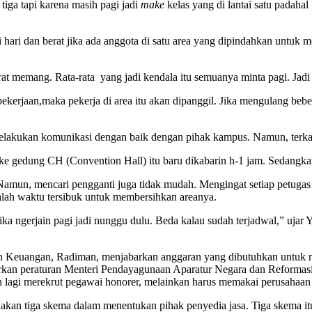
 tiga tapi karena masih pagi jadi
make
kelas yang di lantai satu padahal 
i hari dan berat jika ada anggota di satu area yang dipindahkan untu
 berat memang. Rata-rata yang jadi kendala itu semuanya minta pagi. Ja
as pekerjaan,maka pekerja di area itu akan dipanggil. Jika mengulang beb
melakukan komunikasi dengan baik dengan pihak kampus. Namun, terkad
e gedung CH (Convention Hall) itu baru dikabarin h-1 jam. Sedangk
Namun, mencari pengganti juga tidak mudah. Mengingat setiap petugas
dalah waktu tersibuk untuk membersihkan areanya.
 ngerjain pagi jadi nunggu dulu. Beda kalau sudah terjadwal,” ujar Yo
 Keuangan, Radiman, menjabarkan anggaran yang dibutuhkan untuk me
rkan peraturan Menteri Pendayagunaan Aparatur Negara dan Reformasi 
 lagi merekrut pegawai honorer, melainkan harus memakai perusahaan 
kan tiga skema dalam menentukan pihak penyedia jasa. Tiga skema itu