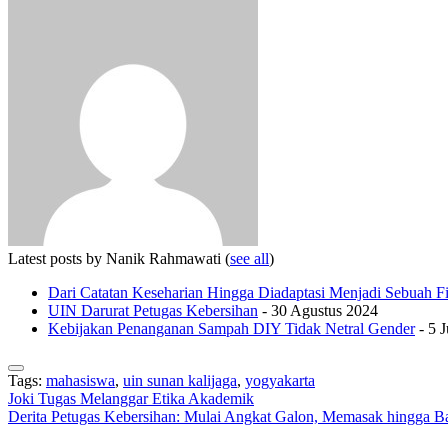
Latest posts by Nanik Rahmawati
(
see all
)
Dari Catatan Keseharian Hingga Diadaptasi Menjadi Sebuah F
UIN Darurat Petugas Kebersihan
- 30 Agustus 2024
Kebijakan Penanganan Sampah DIY Tidak Netral Gender
- 5 
Tags:
mahasiswa
,
uin sunan kalijaga
,
yogyakarta
Navigasi
Joki Tugas Melanggar Etika Akademik
Derita Petugas Kebersihan: Mulai Angkat Galon, Memasak hingga B
pos