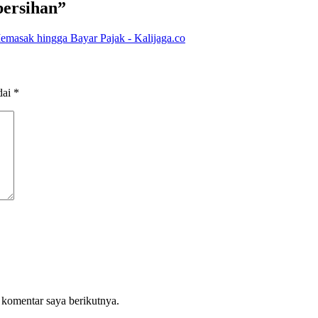
bersihan
”
emasak hingga Bayar Pajak - Kalijaga.co
dai
*
 komentar saya berikutnya.