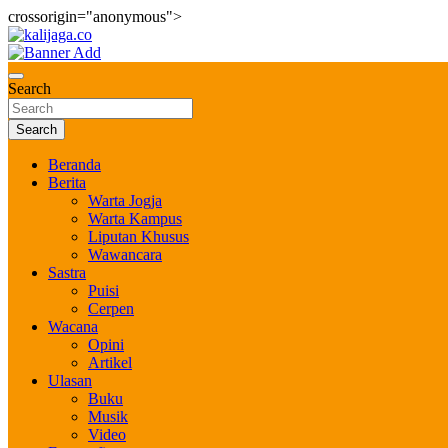
crossorigin="anonymous">
Skip
to
Bernilai dan Berbudaya
content
kalijaga.co
Search
Search
Beranda
Berita
Warta Jogja
Warta Kampus
Liputan Khusus
Wawancara
Sastra
Puisi
Cerpen
Wacana
Opini
Artikel
Ulasan
Buku
Musik
Video