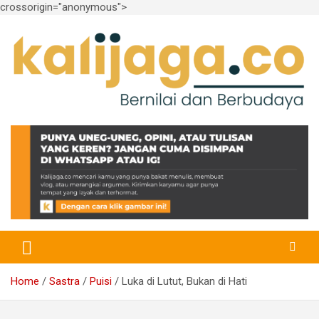
crossorigin="anonymous">
Skip
to
content
Bernilai dan Berbudaya
kalijaga.co
Home
Sastra
Puisi
Luka di Lutut, Bukan di Hati