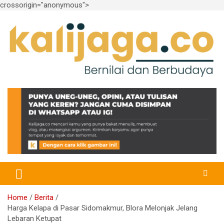
crossorigin="anonymous">
Skip
to
content
Bernilai dan Berbudaya
kalijaga.co
Home
Berita
Harga Kelapa di Pasar Sidomakmur, Blora Melonjak Jelang
Lebaran Ketupat