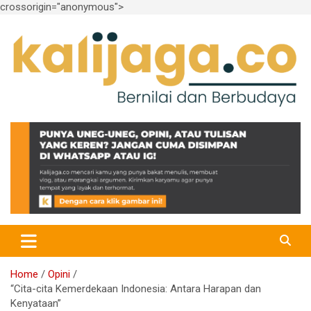
crossorigin="anonymous">
Skip
to
content
Bernilai dan Berbudaya
kalijaga.co
Home
Opini
“Cita-cita Kemerdekaan Indonesia: Antara Harapan dan
Kenyataan”