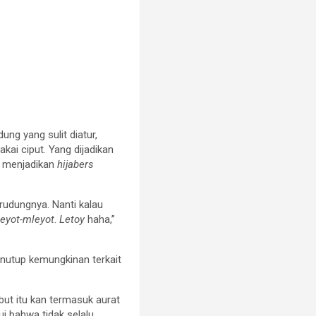
ung yang sulit diatur,
ai ciput. Yang dijadikan
is menjadikan
hijabers
rudungnya. Nanti kalau
eyot-mleyot
.
Letoy
haha,”
enutup kemungkinan terkait
ut itu kan termasuk aurat
ui bahwa tidak selalu