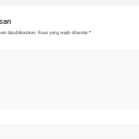
asan
an dipublikasikan.
Ruas yang wajib ditandai
*