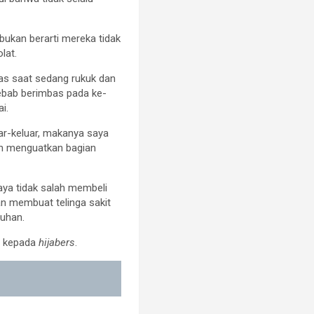
 bukan berarti mereka tidak
lat.
as saat sedang rukuk dan
sebab berimbas pada ke-
i.
ar-keluar, makanya saya
bih menguatkan bagian
aya tidak salah membeli
an membuat telinga sakit
tuhan.
ya kepada
hijabers
.