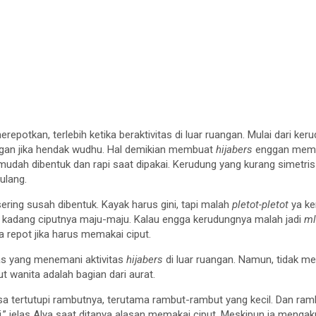
potkan, terlebih ketika beraktivitas di luar ruangan. Mulai dari kerud
ungan jika hendak wudhu. Hal demikian membuat
hijabers
enggan memak
 mudah dibentuk dan rapi saat dipakai. Kerudung yang kurang simetr
ulang.
sering susah dibentuk. Kayak harus gini, tapi malah
pletot-pletot
ya ke
h kadang ciputnya maju-maju. Kalau engga kerudungnya malah jadi
ml
 repot jika harus memakai ciput.
itas yang menemani aktivitas
hijabers
di luar ruangan. Namun, tidak m
wanita adalah bagian dari aurat.
a tertutupi rambutnya, terutama rambut-rambut yang kecil. Dan ramb
i,” jelas Alya saat ditanya alasan memakai ciput. Meskipun ia mengak