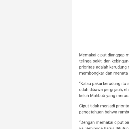
Memakai ciput dianggap mere
telinga sakit, dan kebing
prioritas adalah kerudung
membongkar dan menata 
“Kalau pakai kerudung itu 
udah dibawa pergi jauh, e
keluh Mahbub yang merasa
Ciput tidak menjadi prior
pengetahuan bahwa rambut 
“Dengan memakai ciput bis
ya. Sehingga harus ditutup