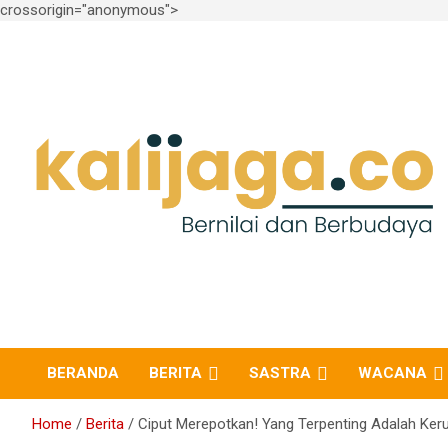
crossorigin="anonymous">
Skip
to
content
Bernilai dan Berbudaya
kalijaga.co
BERANDA
BERITA
SASTRA
WACANA
Home
Berita
Ciput Merepotkan! Yang Terpenting Adalah Ker