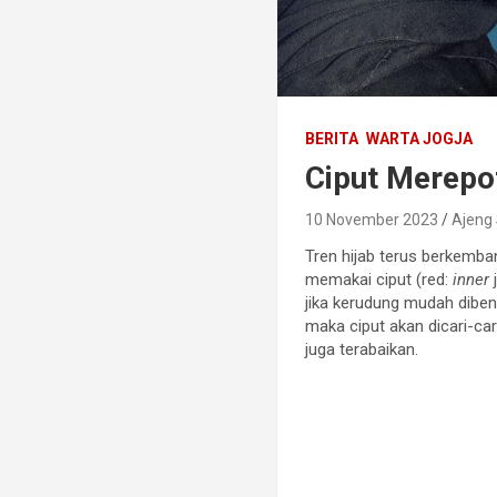
BERITA
WARTA JOGJA
Ciput Merepo
10 November 2023
Ajeng 
Tren hijab terus berkemba
memakai ciput (red:
inner
j
jika kerudung mudah dibentu
maka ciput akan dicari-ca
juga terabaikan.