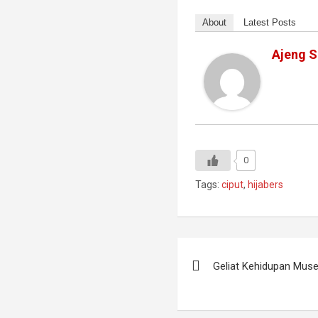
About
Latest Posts
Ajeng S
0
Tags:
ciput
,
hijabers
Navigasi
Geliat Kehidupan Mus
pos