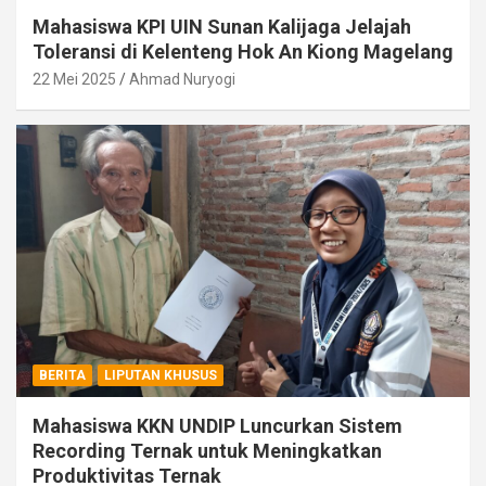
Mahasiswa KPI UIN Sunan Kalijaga Jelajah
Toleransi di Kelenteng Hok An Kiong Magelang
22 Mei 2025
Ahmad Nuryogi
BERITA
LIPUTAN KHUSUS
Mahasiswa KKN UNDIP Luncurkan Sistem
Recording Ternak untuk Meningkatkan
Produktivitas Ternak