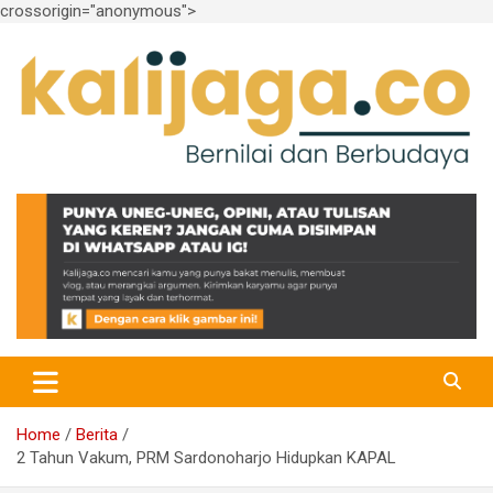
crossorigin="anonymous">
Skip
to
content
Bernilai dan Berbudaya
kalijaga.co
Home
Berita
2 Tahun Vakum, PRM Sardonoharjo Hidupkan KAPAL