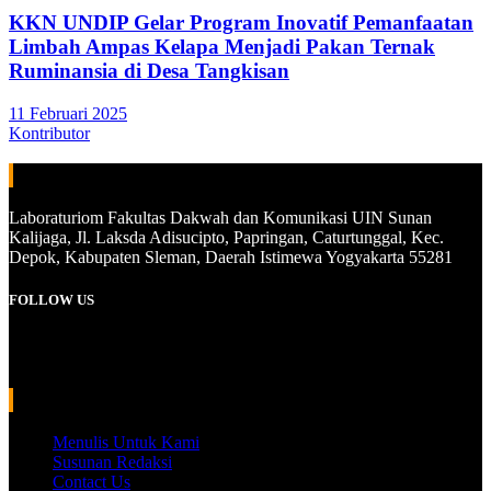
KKN UNDIP Gelar Program Inovatif Pemanfaatan
Limbah Ampas Kelapa Menjadi Pakan Ternak
Ruminansia di Desa Tangkisan
11 Februari 2025
Kontributor
ALAMAT
Laboraturiom Fakultas Dakwah dan Komunikasi UIN Sunan
Kalijaga, Jl. Laksda Adisucipto, Papringan, Caturtunggal, Kec.
Depok, Kabupaten Sleman, Daerah Istimewa Yogyakarta 55281
FOLLOW US
Instagram
YouTube
WhatsApp
INFORMASI
Menulis Untuk Kami
Susunan Redaksi
Contact Us