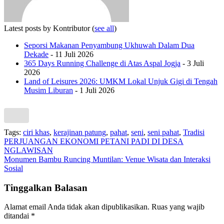
Latest posts by Kontributor
(
see all
)
Seporsi Makanan Penyambung Ukhuwah Dalam Dua
Dekade
- 11 Juli 2026
365 Days Running Challenge di Atas Aspal Jogja
- 3 Juli
2026
Land of Leisures 2026: UMKM Lokal Unjuk Gigi di Tengah
Musim Liburan
- 1 Juli 2026
Tags:
ciri khas
,
kerajinan patung
,
pahat
,
seni
,
seni pahat
,
Tradisi
Navigasi
PERJUANGAN EKONOMI PETANI PADI DI DESA
NGLAWISAN
pos
Monumen Bambu Runcing Muntilan: Venue Wisata dan Interaksi
Sosial
Tinggalkan Balasan
Alamat email Anda tidak akan dipublikasikan.
Ruas yang wajib
ditandai
*