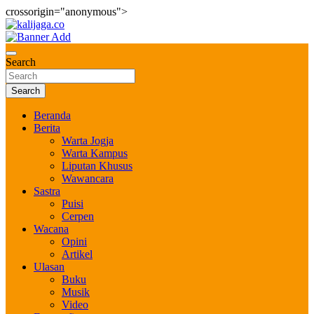
crossorigin="anonymous">
Skip
to
Bernilai dan Berbudaya
content
kalijaga.co
Search
Search
Beranda
Berita
Warta Jogja
Warta Kampus
Liputan Khusus
Wawancara
Sastra
Puisi
Cerpen
Wacana
Opini
Artikel
Ulasan
Buku
Musik
Video