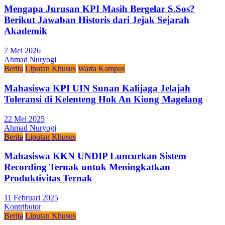
Mengapa Jurusan KPI Masih Bergelar S.Sos?
Berikut Jawaban Historis dari Jejak Sejarah
Akademik
7 Mei 2026
Ahmad Nuryogi
Berita
Liputan Khusus
Warta Kampus
Mahasiswa KPI UIN Sunan Kalijaga Jelajah
Toleransi di Kelenteng Hok An Kiong Magelang
22 Mei 2025
Ahmad Nuryogi
Berita
Liputan Khusus
Mahasiswa KKN UNDIP Luncurkan Sistem
Recording Ternak untuk Meningkatkan
Produktivitas Ternak
11 Februari 2025
Kontributor
Berita
Liputan Khusus