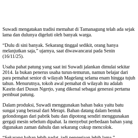
Suwadi mengatakan tradisi memahat di Tamanagung telah ada sejak
lama dan dulunya digeluti oleh banyak warga.
“Dulu di sini banyak. Sekarang tinggal sedikit, orang hanya
melanjutkan saja,” ujarnya, saat diwawancarai pada Senin
(16/11/25).
Usaha pahat patung yang saat ini Suwadi jalankan dimulai sekitar
2014. Ia bukan penerus usaha turun-temurun, namun belajar dari
para pemahat senior di wilayah Magelang selama enam hingga tujuh
tahun. Menurutnya, tokoh awal pemahat di wilayah itu adalah
Kasrin dari Dusun Ngerjo, yang dikenal sebagai generasi pertama
pembuat patung.
Dalam produksi, Suwadi menggunakan bahan baku yaitu batu
sungai yang berasal dari Merapi. Bahan datang dalam bentuk
gelondongan dari pabrik batu dan dipotong sendiri menggunakan
gergaji mesin sebelum dipahat. Ia menyebut perbedaan bahan yang
digunakan zaman dahulu dan sekarang cukup mencolok.
“Sekarang bahan lebih padat, jadi pengerjaan lebih lama,”