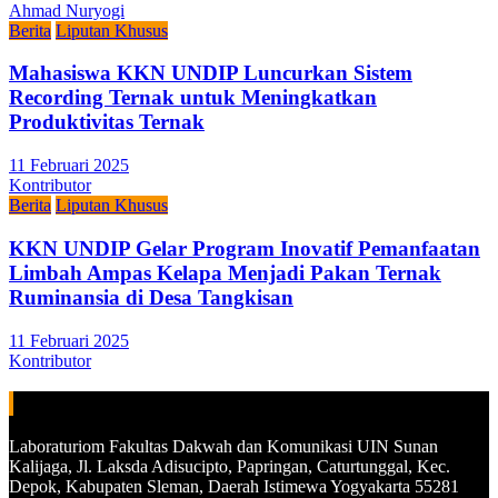
Ahmad Nuryogi
Berita
Liputan Khusus
Mahasiswa KKN UNDIP Luncurkan Sistem
Recording Ternak untuk Meningkatkan
Produktivitas Ternak
11 Februari 2025
Kontributor
Berita
Liputan Khusus
KKN UNDIP Gelar Program Inovatif Pemanfaatan
Limbah Ampas Kelapa Menjadi Pakan Ternak
Ruminansia di Desa Tangkisan
11 Februari 2025
Kontributor
ALAMAT
Laboraturiom Fakultas Dakwah dan Komunikasi UIN Sunan
Kalijaga, Jl. Laksda Adisucipto, Papringan, Caturtunggal, Kec.
Depok, Kabupaten Sleman, Daerah Istimewa Yogyakarta 55281