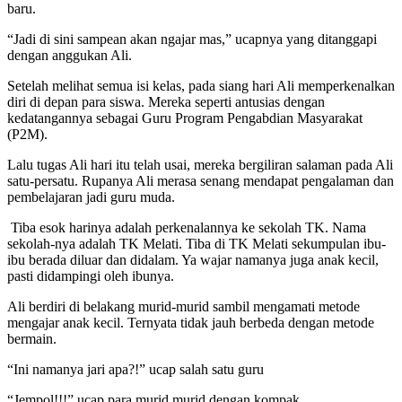
baru.
“Jadi di sini sampean akan ngajar mas,” ucapnya yang ditanggapi
dengan anggukan Ali.
Setelah melihat semua isi kelas, pada siang hari Ali memperkenalkan
diri di depan para siswa. Mereka seperti antusias dengan
kedatangannya sebagai Guru Program Pengabdian Masyarakat
(P2M).
Lalu tugas Ali hari itu telah usai, mereka bergiliran salaman pada Ali
satu-persatu. Rupanya Ali merasa senang mendapat pengalaman dan
pembelajaran jadi guru muda.
Tiba esok harinya adalah perkenalannya ke sekolah TK. Nama
sekolah-nya adalah TK Melati. Tiba di TK Melati sekumpulan ibu-
ibu berada diluar dan didalam. Ya wajar namanya juga anak kecil,
pasti didampingi oleh ibunya.
Ali berdiri di belakang murid-murid sambil mengamati metode
mengajar anak kecil. Ternyata tidak jauh berbeda dengan metode
bermain.
“Ini namanya jari apa?!” ucap salah satu guru
“Jempol!!!” ucap para murid murid dengan kompak