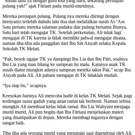
“Sudah tahu ya dengan guru kita yang baru, sekarang persiapan
pulang yuk!” ajak Fitriani pada murid-muridnya.
Mereka persiapan pulang. Pulang nya mereka diiringi dengan
bernyanyi terlebih dahulu lalu doa dan melafalkan surah Al-‘Asr.
Satu persatu mereka salaman padaku dan pulang bersama Ibunya.
Satu hari telah mengajar TK. Setelah perkenalan, Ali tidak lagi
mengajar di TK karena ia tidak memiliki jadwal mengajar disana,
namun tiba-tiba ada panggilan dari Ibu Siti Aisyah selaku Kepala
Sekolah TK Melati.
“Pak, besok ngajar TK ya dampingi Ibu Lia dan Ibu Fitri, soalnya
Ibu Lia yang mau bilang ke sampean itu malu. Katanya anak TK
susah diatur mungkin adanya sampean mereka takut Pak,” ucap Ibu
Aisyah pada Ali. Ali paham mengajar di TK tidaklah mudah.
“Iya siap bu,” ucapnya.
Keesokan harinya Ali mencoba hadir di kelas TK Melati. Sejak pagi
terdengan suara gaduh yang amat ramai tak berhenti. Namun sebisa
mungkin Ali membuat kelas tidak ramai. Ibu Lia Wahyuni menjaga
murid murid, Ali pun begitu dan Ibu Fitriani menjelaskan materi
yang disampaikan di depan. Mereka membagi tugasnya dengan
sangat baik.
Tiba tiba ada seorang murid yang menangis saat digendong oleh Ali.