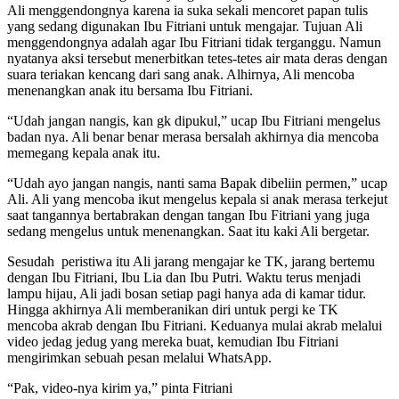
Ali menggendongnya karena ia suka sekali mencoret papan tulis
yang sedang digunakan Ibu Fitriani untuk mengajar. Tujuan Ali
menggendongnya adalah agar Ibu Fitriani tidak terganggu. Namun
nyatanya aksi tersebut menerbitkan tetes-tetes air mata deras dengan
suara teriakan kencang dari sang anak. Alhirnya, Ali mencoba
menenangkan anak itu bersama Ibu Fitriani.
“Udah jangan nangis, kan gk dipukul,” ucap Ibu Fitriani mengelus
badan nya. Ali benar benar merasa bersalah akhirnya dia mencoba
memegang kepala anak itu.
“Udah ayo jangan nangis, nanti sama Bapak dibeliin permen,” ucap
Ali. Ali yang mencoba ikut mengelus kepala si anak merasa terkejut
saat tangannya bertabrakan dengan tangan Ibu Fitriani yang juga
sedang mengelus untuk menenangkan. Saat itu kaki Ali bergetar.
Sesudah peristiwa itu Ali jarang mengajar ke TK, jarang bertemu
dengan Ibu Fitriani, Ibu Lia dan Ibu Putri. Waktu terus menjadi
lampu hijau, Ali jadi bosan setiap pagi hanya ada di kamar tidur.
Hingga akhirnya Ali memberanikan diri untuk pergi ke TK
mencoba akrab dengan Ibu Fitriani. Keduanya mulai akrab melalui
video jedag jedug yang mereka buat, kemudian Ibu Fitriani
mengirimkan sebuah pesan melalui WhatsApp.
“Pak, video-nya kirim ya,” pinta Fitriani