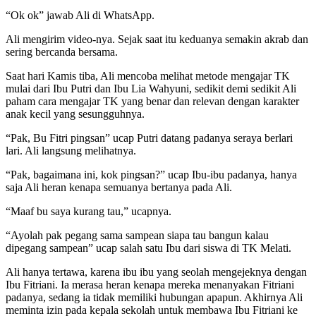
“Ok ok” jawab Ali di WhatsApp.
Ali mengirim video-nya. Sejak saat itu keduanya semakin akrab dan
sering bercanda bersama.
Saat hari Kamis tiba, Ali mencoba melihat metode mengajar TK
mulai dari Ibu Putri dan Ibu Lia Wahyuni, sedikit demi sedikit Ali
paham cara mengajar TK yang benar dan relevan dengan karakter
anak kecil yang sesungguhnya.
“Pak, Bu Fitri pingsan” ucap Putri datang padanya seraya berlari
lari. Ali langsung melihatnya.
“Pak, bagaimana ini, kok pingsan?” ucap Ibu-ibu padanya, hanya
saja Ali heran kenapa semuanya bertanya pada Ali.
“Maaf bu saya kurang tau,” ucapnya.
“Ayolah pak pegang sama sampean siapa tau bangun kalau
dipegang sampean” ucap salah satu Ibu dari siswa di TK Melati.
Ali hanya tertawa, karena ibu ibu yang seolah mengejeknya dengan
Ibu Fitriani. Ia merasa heran kenapa mereka menanyakan Fitriani
padanya, sedang ia tidak memiliki hubungan apapun. Akhirnya Ali
meminta izin pada kepala sekolah untuk membawa Ibu Fitriani ke