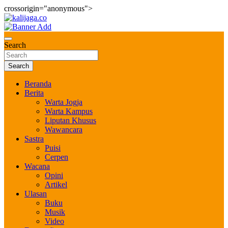
crossorigin="anonymous">
Skip
to
Bernilai dan Berbudaya
content
kalijaga.co
Search
Search
Beranda
Berita
Warta Jogja
Warta Kampus
Liputan Khusus
Wawancara
Sastra
Puisi
Cerpen
Wacana
Opini
Artikel
Ulasan
Buku
Musik
Video