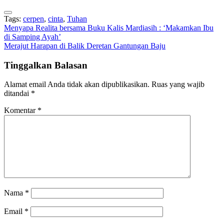
Tags:
cerpen
,
cinta
,
Tuhan
Navigasi
Menyapa Realita bersama Buku Kalis Mardiasih : ‘Makamkan Ibu
di Samping Ayah’
pos
Merajut Harapan di Balik Deretan Gantungan Baju
Tinggalkan Balasan
Alamat email Anda tidak akan dipublikasikan.
Ruas yang wajib
ditandai
*
Komentar
*
Nama
*
Email
*