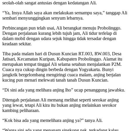
seolah-olah sangat antusias dengan kedatangan Ali.
“Ya, Insya Allah saya akan melakukan semampu saya,” tanggap Ali
sembari menyunggingkan senyum lebarnya.
Perbincangan pun telah usai, Ali berangkat menuju Probolinggo.
Dengan perjalanan kurang lebih tujuh jam, Ali tidur terlelap di
dalam mobil dengan udara sejuk hingga tidak tersadar dengan
keadaan sekitar.
Tiba pada malam hari di Dusun Kuncian RT.003, RW.003, Desa
Jatisari, Kecamatan Kuripan, Kabupaten Probolinggo. Alamat itu
merupakan tempat tinggal Ali selama setahun menjalankan P2M.
Cuaca nya cukup dingin berbeda dengan Yogyakarta. Bunyi
jangkrik bergelombang mengiringi cuaca malam, anjing berjalan
kucing pun menari melewati tanah tanah Dusun Kuncian.
“Di sini ada yang melihara anjing lho” ucap penanggung jawabku.
Ditengah perjalanan Ali memang melihat seperti seeokar anjing
yang lewat, tetapi Ali kira itu bukan anjing melainkan seeokor
kambing peliharaan.
“Kok bisa ada yang memelihara anjing ya?” tanya Ali.
“Warga sini ada yang menanam singkong pak, terkadang kalau