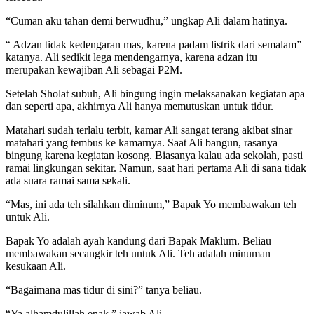
“Cuman aku tahan demi berwudhu,” ungkap Ali dalam hatinya.
“ Adzan tidak kedengaran mas, karena padam listrik dari semalam”
katanya. Ali sedikit lega mendengarnya, karena adzan itu
merupakan kewajiban Ali sebagai P2M.
Setelah Sholat subuh, Ali bingung ingin melaksanakan kegiatan apa
dan seperti apa, akhirnya Ali hanya memutuskan untuk tidur.
Matahari sudah terlalu terbit, kamar Ali sangat terang akibat sinar
matahari yang tembus ke kamarnya. Saat Ali bangun, rasanya
bingung karena kegiatan kosong. Biasanya kalau ada sekolah, pasti
ramai lingkungan sekitar. Namun, saat hari pertama Ali di sana tidak
ada suara ramai sama sekali.
“Mas, ini ada teh silahkan diminum,” Bapak Yo membawakan teh
untuk Ali.
Bapak Yo adalah ayah kandung dari Bapak Maklum. Beliau
membawakan secangkir teh untuk Ali. Teh adalah minuman
kesukaan Ali.
“Bagaimana mas tidur di sini?” tanya beliau.
“Ya alhamdulillah enak,” jawab Ali.