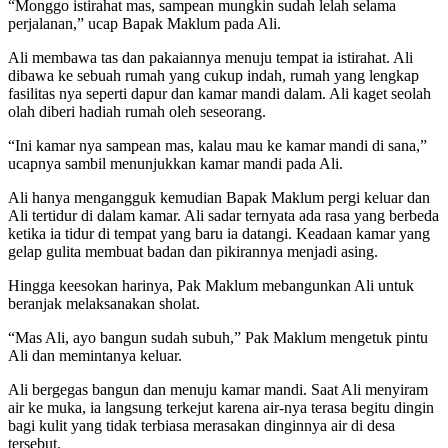
“Monggo istirahat mas, sampean mungkin sudah lelah selama
perjalanan,” ucap Bapak Maklum pada Ali.
Ali membawa tas dan pakaiannya menuju tempat ia istirahat. Ali
dibawa ke sebuah rumah yang cukup indah, rumah yang lengkap
fasilitas nya seperti dapur dan kamar mandi dalam. Ali kaget seolah
olah diberi hadiah rumah oleh seseorang.
“Ini kamar nya sampean mas, kalau mau ke kamar mandi di sana,”
ucapnya sambil menunjukkan kamar mandi pada Ali.
Ali hanya mengangguk kemudian Bapak Maklum pergi keluar dan
Ali tertidur di dalam kamar. Ali sadar ternyata ada rasa yang berbeda
ketika ia tidur di tempat yang baru ia datangi. Keadaan kamar yang
gelap gulita membuat badan dan pikirannya menjadi asing.
Hingga keesokan harinya, Pak Maklum mebangunkan Ali untuk
beranjak melaksanakan sholat.
“Mas Ali, ayo bangun sudah subuh,” Pak Maklum mengetuk pintu
Ali dan memintanya keluar.
Ali bergegas bangun dan menuju kamar mandi. Saat Ali menyiram
air ke muka, ia langsung terkejut karena air-nya terasa begitu dingin
bagi kulit yang tidak terbiasa merasakan dinginnya air di desa
tersebut.