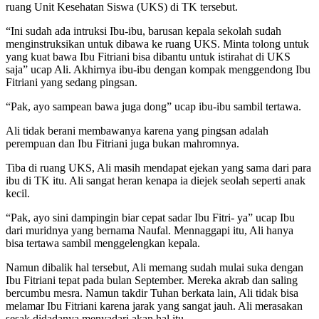
ruang Unit Kesehatan Siswa (UKS) di TK tersebut.
“Ini sudah ada intruksi Ibu-ibu, barusan kepala sekolah sudah
menginstruksikan untuk dibawa ke ruang UKS. Minta tolong untuk
yang kuat bawa Ibu Fitriani bisa dibantu untuk istirahat di UKS
saja” ucap Ali. Akhirnya ibu-ibu dengan kompak menggendong Ibu
Fitriani yang sedang pingsan.
“Pak, ayo sampean bawa juga dong” ucap ibu-ibu sambil tertawa.
Ali tidak berani membawanya karena yang pingsan adalah
perempuan dan Ibu Fitriani juga bukan mahromnya.
Tiba di ruang UKS, Ali masih mendapat ejekan yang sama dari para
ibu di TK itu. Ali sangat heran kenapa ia diejek seolah seperti anak
kecil.
“Pak, ayo sini dampingin biar cepat sadar Ibu Fitri- ya” ucap Ibu
dari muridnya yang bernama Naufal. Mennaggapi itu, Ali hanya
bisa tertawa sambil menggelengkan kepala.
Namun dibalik hal tersebut, Ali memang sudah mulai suka dengan
Ibu Fitriani tepat pada bulan September. Mereka akrab dan saling
bercumbu mesra. Namun takdir Tuhan berkata lain, Ali tidak bisa
melamar Ibu Fitriani karena jarak yang sangat jauh. Ali merasakan
sesak didadanya menyadari akan hal itu.