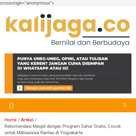
crossorigin="anonymous">
Skip
to
content
Bernilai dan Berbudaya
kalijaga.co
Home
Artikel
Rekomendasi Masjid dengan Program Sahur Gratis, Cocok
untuk Mahasiswa Rantau di Yogyakarta