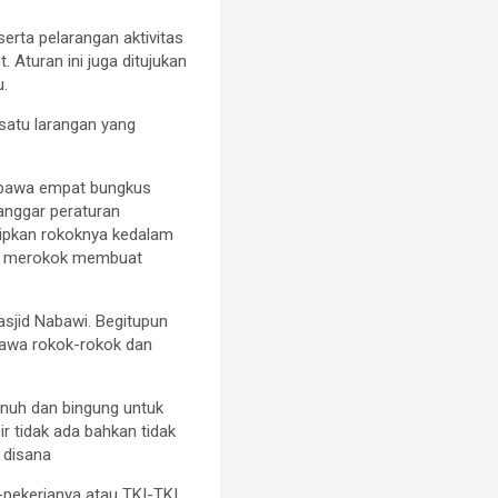
rta pelarangan aktivitas
Aturan ini juga ditujukan
u.
 satu larangan yang
mbawa empat bungkus
anggar peraturan
elipkan rokoknya kedalam
tan merokok membuat
asjid Nabawi. Begitupun
bawa rokok-rokok dan
enuh dan bingung untuk
r tidak ada bahkan tidak
 disana
a-pekerjanya atau TKI-TKI