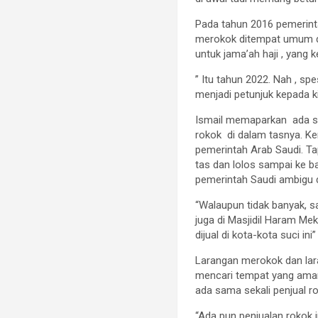
Pada tahun 2016 pemerinta
merokok ditempat umum da
untuk jama’ah haji , yang
” Itu tahun 2022. Nah , spe
menjadi petunjuk kepada ki
Ismail memaparkan ada s
rokok di dalam tasnya. Ke
pemerintah Arab Saudi. Ta
tas dan lolos sampai ke 
pemerintah Saudi ambig
“Walaupun tidak banyak, s
juga di Masjidil Haram M
dijual di kota-kota suci ini”
Larangan merokok dan lara
mencari tempat yang aman 
ada sama sekali penjual r
“Ada pun penjualan rokok i