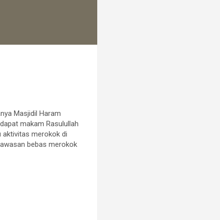
anya Masjidil Haram
rdapat makam Rasulullah
aktivitas merokok di
n kawasan bebas merokok