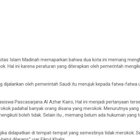
ersitas Islam Madinah memaparkan bahwa dua kota ini memang men
ok. Hal ini karena peraturan yang diterapkan oleh pemerintah mengi
g dijalankan oleh pemerintah Saudi itu merujuk kepada fatwa-fatwa u
asiswa Pascasarjana Al Azhar Kairo, Hal ini menjadi pertanyaan tersen
ok padahal banyak orang disana yang merokok. Menurutnya yang di
h mengikuti boleh tidak. Selain itu , memang belum ada hukuman yang 
n jika didapatkan di tempat-tempat yang semestinya tidak merokok. S
etul dilarang.” ujar Fikrul Khalis.