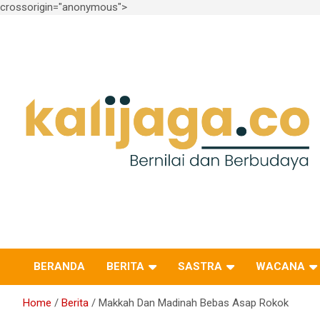
crossorigin="anonymous">
Skip
to
content
Bernilai dan Berbudaya
kalijaga.co
BERANDA
BERITA
SASTRA
WACANA
Home
Berita
Makkah Dan Madinah Bebas Asap Rokok