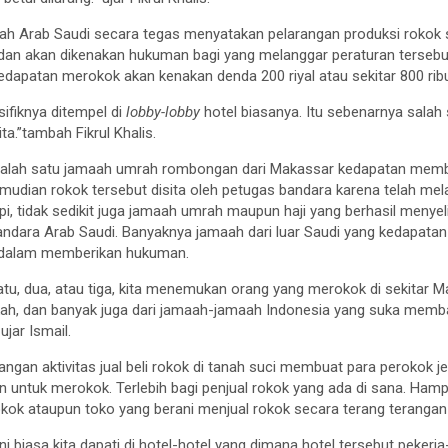
h Arab Saudi secara tegas menyatakan pelarangan produksi rokok se
n akan dikenakan hukuman bagi yang melanggar peraturan tersebut. 
 kedapatan merokok akan kenakan denda 200 riyal atau sekitar 800 rib
sifiknya ditempel di
lobby-lobby
hotel biasanya. Itu sebenarnya salah
ta.”tambah Fikrul Khalis.
alah satu jamaah umrah rombongan dari Makassar kedapatan me
mudian rokok tersebut disita oleh petugas bandara karena telah mel
pi, tidak sedikit juga jamaah umrah maupun haji yang berhasil meny
bandara Arab Saudi. Banyaknya jamaah dari luar Saudi yang kedapa
u dalam memberikan hukuman.
atu, dua, atau tiga, kita menemukan orang yang merokok di sekitar M
ekah, dan banyak juga dari jamaah-jamaah Indonesia yang suka mem
 ujar Ismail.
ngan aktivitas jual beli rokok di tanah suci membuat para perokok j
untuk merokok. Terlebih bagi penjual rokok yang ada di sana. Hampi
okok ataupun toko yang berani menjual rokok secara terang terangan
ni biasa kita dapati di hotel-hotel yang dimana hotel tersebut pekerj