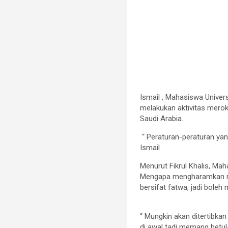
Ismail , Mahasiswa Univ
melakukan aktivitas merok
Saudi Arabia.
“ Peraturan-peraturan yan
Ismail
Menurut Fikrul Khalis, Mah
Mengapa mengharamkan rok
bersifat fatwa, jadi bole
“ Mungkin akan ditertibka
di awal tadi memang betul-b