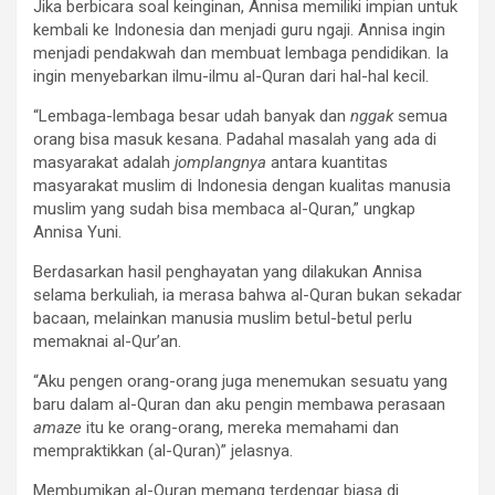
Jika berbicara soal keinginan, Annisa memiliki impian untuk
kembali ke Indonesia dan menjadi guru ngaji. Annisa ingin
menjadi pendakwah dan membuat lembaga pendidikan. Ia
ingin menyebarkan ilmu-ilmu al-Quran dari hal-hal kecil.
“Lembaga-lembaga besar udah banyak dan
nggak
semua
orang bisa masuk kesana. Padahal masalah yang ada di
masyarakat adalah
jomplangnya
antara kuantitas
masyarakat muslim di Indonesia dengan kualitas manusia
muslim yang sudah bisa membaca al-Quran,” ungkap
Annisa Yuni.
Berdasarkan hasil penghayatan yang dilakukan Annisa
selama berkuliah, ia merasa bahwa al-Quran bukan sekadar
bacaan, melainkan manusia muslim betul-betul perlu
memaknai al-Qur’an.
“Aku pengen orang-orang juga menemukan sesuatu yang
baru dalam al-Quran dan aku pengin membawa perasaan
amaze
itu ke orang-orang, mereka memahami dan
mempraktikkan (al-Quran)” jelasnya.
Membumikan al-Quran memang terdengar biasa di