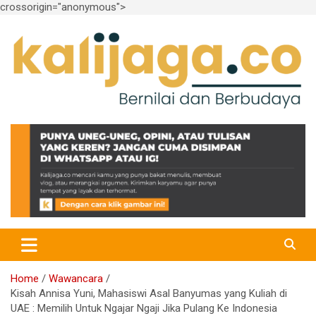
crossorigin="anonymous">
Skip
to
content
Bernilai dan Berbudaya
kalijaga.co
Home
Wawancara
Kisah Annisa Yuni, Mahasiswi Asal Banyumas yang Kuliah di
UAE : Memilih Untuk Ngajar Ngaji Jika Pulang Ke Indonesia