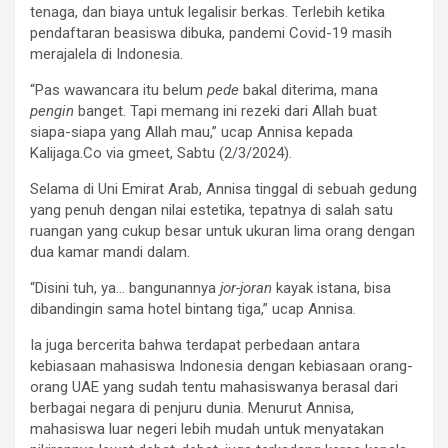
tenaga, dan biaya untuk legalisir berkas. Terlebih ketika
pendaftaran beasiswa dibuka, pandemi Covid-19 masih
merajalela di Indonesia.
“Pas wawancara itu belum
pede
bakal diterima, mana
pengin
banget. Tapi memang ini rezeki dari Allah buat
siapa-siapa yang Allah mau,” ucap Annisa kepada
Kalijaga.Co via gmeet, Sabtu (2/3/2024).
Selama di Uni Emirat Arab, Annisa tinggal di sebuah gedung
yang penuh dengan nilai estetika, tepatnya di salah satu
ruangan yang cukup besar untuk ukuran lima orang dengan
dua kamar mandi dalam.
“Disini tuh, ya… bangunannya
jor-joran
kayak istana, bisa
dibandingin sama hotel bintang tiga,” ucap Annisa.
Ia juga bercerita bahwa terdapat perbedaan antara
kebiasaan mahasiswa Indonesia dengan kebiasaan orang-
orang UAE yang sudah tentu mahasiswanya berasal dari
berbagai negara di penjuru dunia. Menurut Annisa,
mahasiswa luar negeri lebih mudah untuk menyatakan