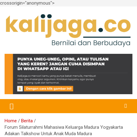
crossorigin="anonymous">
Skip
to
content
Bernilai dan Berbudaya
kalijaga.co
Home
Berita
Forum Silaturrahmi Mahasiwa Keluarga Madura Yogyakarta
Adakan Talkshow Untuk Anak Muda Madura