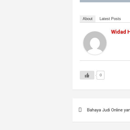
About
Latest Posts
Widad H
0
Navigasi
Bahaya Judi Online y
pos