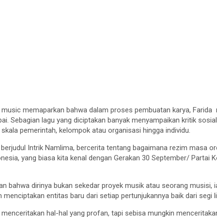
da music memaparkan bahwa dalam proses pembuatan karya, Farida 
mpai. Sebagian lagu yang diciptakan banyak menyampaikan kritik sosi
 skala pemerintah, kelompok atau organisasi hingga individu.
ya berjudul Intrik Namlima, bercerita tentang bagaimana rezim masa 
nesia, yang biasa kita kenal dengan Gerakan 30 September/ Partai 
akan bahwa dirinya bukan sekedar proyek musik atau seorang musisi
m menciptakan entitas baru dari setiap pertunjukannya baik dari segi 
menceritakan hal-hal yang profan, tapi sebisa mungkin menceritakan