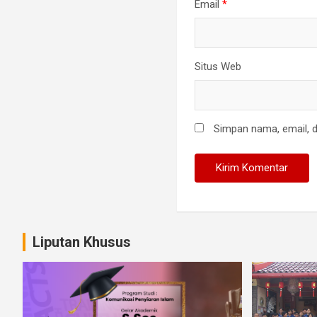
Email
*
Situs Web
Simpan nama, email, d
Liputan Khusus