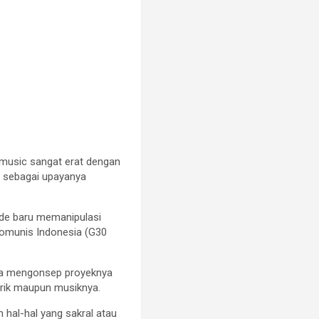
music sangat erat dengan
al sebagai upayanya
orde baru memanipulasi
Komunis Indonesia (G30
, ia mengonsep proyeknya
lirik maupun musiknya.
 hal-hal yang sakral atau