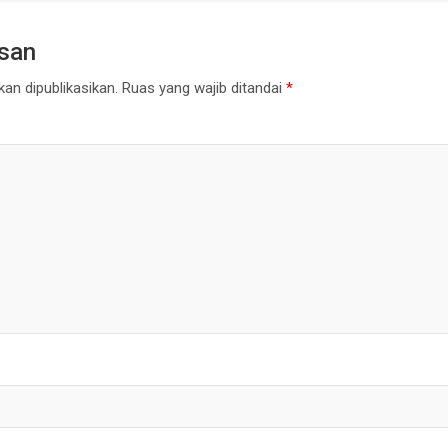
asan
an dipublikasikan.
Ruas yang wajib ditandai
*