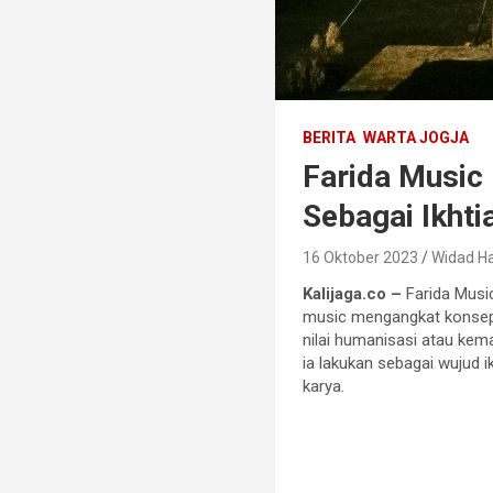
BERITA
WARTA JOGJA
Farida Music
Sebagai Ikht
16 Oktober 2023
Widad Ha
Kalijaga.co –
Farida Musi
music mengangkat konsep t
nilai humanisasi atau kem
ia lakukan sebagai wujud 
karya.