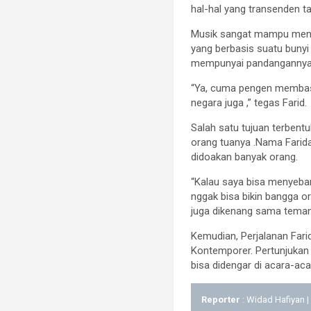
hal-hal yang transenden t
Musik sangat mampu menar
yang berbasis suatu bunyi
mempunyai pandangannya s
“Ya, cuma pengen membasah
negara juga ,” tegas Farid.
Salah satu tujuan terbent
orang tuanya .Nama Farida
didoakan banyak orang.
“Kalau saya bisa menyebar
nggak bisa bikin bangga o
juga dikenang sama teman
Kemudian, Perjalanan Fari
Kontemporer. Pertunjukan F
bisa didengar di acara-aca
Reporter
: Widad Hafiyan 