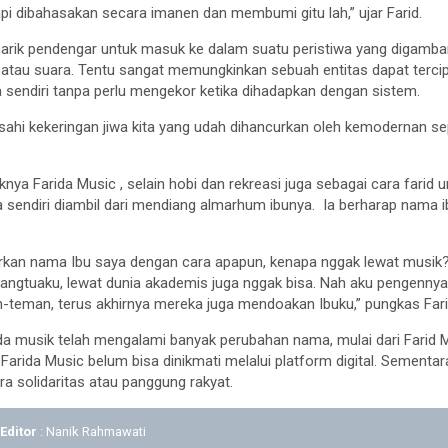
api dibahasakan secara imanen dan membumi gitu lah,” ujar Farid.
ik pendengar untuk masuk ke dalam suatu peristiwa yang digamba
 atau suara. Tentu sangat memungkinkan sebuah entitas dapat tercip
endiri tanpa perlu mengekor ketika dihadapkan dengan sistem.
i kekeringan jiwa kita yang udah dihancurkan oleh kemodernan seper
uknya Farida Music , selain hobi dan rekreasi juga sebagai cara far
 sendiri diambil dari mendiang almarhum ibunya. Ia berharap nama i
kan nama Ibu saya dengan cara apapun, kenapa nggak lewat musik? 
rangtuaku, lewat dunia akademis juga nggak bisa. Nah aku pengennya
-teman, terus akhirnya mereka juga mendoakan Ibuku,” pungkas Fari
da musik telah mengalami banyak perubahan nama, mulai dari Farid M
arida Music belum bisa dinikmati melalui platform digital. Sementar
ra solidaritas atau panggung rakyat.
|
Editor
: Nanik Rahmawati