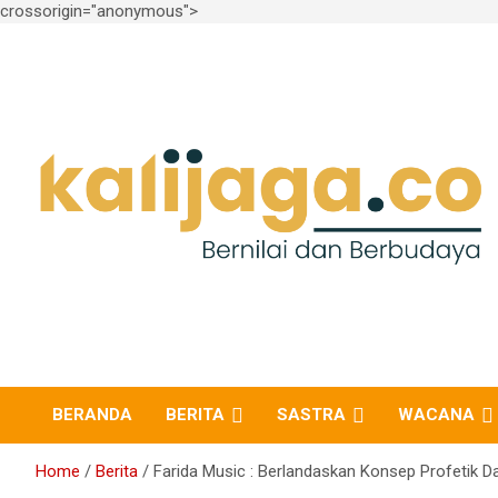
crossorigin="anonymous">
Skip
to
content
Bernilai dan Berbudaya
kalijaga.co
BERANDA
BERITA
SASTRA
WACANA
Home
Berita
Farida Music : Berlandaskan Konsep Profetik 