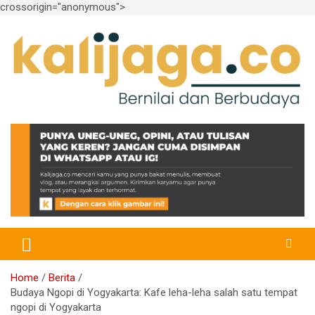
crossorigin="anonymous">
Skip
to
content
Bernilai dan Berbudaya
kalijaga.co
Home
Berita
Budaya Ngopi di Yogyakarta: Kafe leha-leha salah satu tempat
ngopi di Yogyakarta