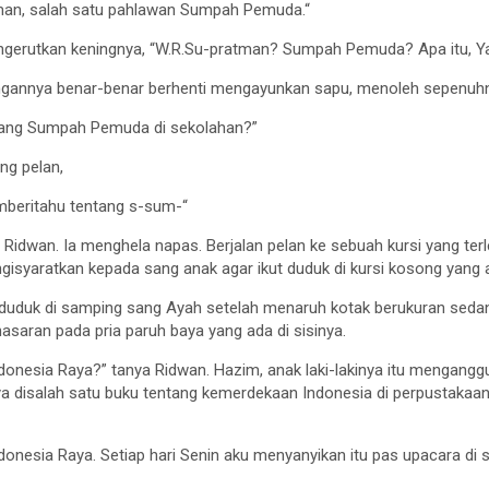
man, salah satu pahlawan Sumpah Pemuda.“
mengerutkan keningnya, “W.R.Su-pratman? Sumpah Pemuda? Apa itu, Y
 tangannya benar-benar berhenti mengayunkan sapu, menoleh sepenuh
ntang Sumpah Pemuda di sekolahan?”
eng pelan,
mberitahu tentang s-sum-“
dwan. Ia menghela napas. Berjalan pelan ke sebuah kursi yang terle
syaratkan kepada sang anak agar ikut duduk di kursi kosong yang a
t, duduk di samping sang Ayah setelah menaruh kotak berukuran seda
asaran pada pria paruh baya yang ada di sisinya.
onesia Raya?” tanya Ridwan. Hazim, anak laki-lakinya itu mengangguk
a disalah satu buku tentang kemerdekaan Indonesia di perpustakaan
donesia Raya. Setiap hari Senin aku menyanyikan itu pas upacara di