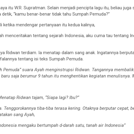
aya itu W.R. Supratman. Selain menjadi pencipta lagu itu, beliau juga
 detik, “kamu benar-benar tidak tahu Sumpah Pemuda?”
 ketika mendengar pertanyaan itu kedua kalinya,
rnah menceritakan tentang sejarah Indonesia, aku cuma tau tentang I
nya Ridwan terdiam. Ia menatap dalam sang anak. Ingatannya berput
afalannya tentang isi teks Sumpah Pemuda.
ah Pemuda” suara Ayah menginstrupsi Ridwan. Tangannya membalik 
baru saja berumur 9 tahun itu menghentikan kegiatan menulisnya.
enatap Ridwan tajam, “Siapa lagi? Ibu?”
a. Tenggorokannya tiba-tiba terasa kering. Otaknya berputar cepat, 
takan sang Ayah,
I-Indonesia mengaku bertumpah d-darah satu, tanah air Indonesia”