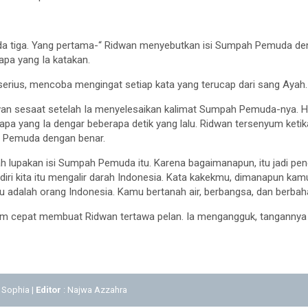
da tiga. Yang pertama-“ Ridwan menyebutkan isi Sumpah Pemuda de
pa yang Ia katakan.
rius, mencoba mengingat setiap kata yang terucap dari sang Ayah.
wan sesaat setelah Ia menyelesaikan kalimat Sumpah Pemuda-nya. 
pa yang Ia dengar beberapa detik yang lalu. Ridwan tersenyum ketik
h Pemuda dengan benar.
h lupakan isi Sumpah Pemuda itu. Karena bagaimanapun, itu jadi peng
diri kita itu mengalir darah Indonesia. Kata kakekmu, dimanapun kamu
u adalah orang Indonesia. Kamu bertanah air, berbangsa, dan berbah
im cepat membuat Ridwan tertawa pelan. Ia mengangguk, tangannya
 Sophia |
Editor
: Najwa Azzahra