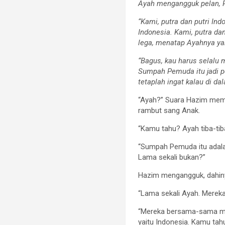
Ayah mengangguk pelan, 
“Kami, putra dan putri In
Indonesia. Kami, putra d
lega, menatap Ayahnya y
“Bagus, kau harus selalu 
Sumpah Pemuda itu jadi pen
tetaplah ingat kalau di d
“Ayah?” Suara Hazim mem
rambut sang Anak.
“Kamu tahu? Ayah tiba-tib
“Sumpah Pemuda itu adalah
Lama sekali bukan?”
Hazim mengangguk, dahiny
“Lama sekali Ayah. Merek
“Mereka bersama-sama men
yaitu Indonesia. Kamu ta