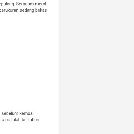
berpulang. Seragam merah
k berukuran sedang bekas
k sebelum kembali
atu majalah bertahun-