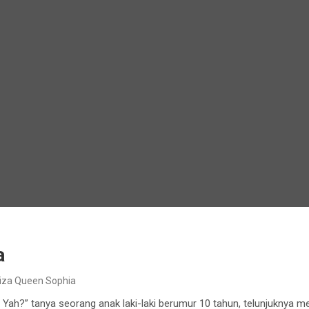
a
iza Queen Sophia
h, Yah?” tanya seorang anak laki-laki berumur 10 tahun, telunjuknya