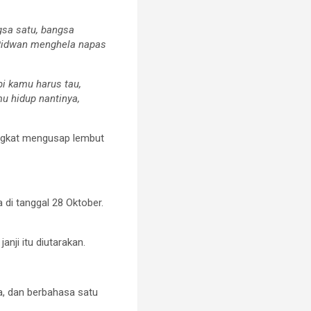
ngsa satu, bangsa
” Ridwan menghela napas
pi kamu harus tau,
mu hidup nantinya,
ngkat mengusap lembut
 di tanggal 28 Oktober.
ji itu diutarakan.
, dan berbahasa satu