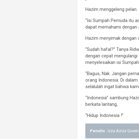
Hazim menggeleng pelan.
“Isi Sumpah Pemuda itu a
dapat memahami dengan a
Hazim menyimak dengan se
“Sudah hafal?” Tanya Rid
dengan cepat mengulangi a
menyelesaikan isi Sumpa
“Bagus, Nak. Jangan perna
orang Indonesia. Di dalam 
selalulah ingat bahwa kam
“Indonesia” sambung Haz
berkata lantang,
“Hidup Indonesia !”
Penulis
: Izza Aziza Queen