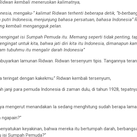
Ridwan kembali meneruskan kalimatnya,
donesia, mengaku-“ kalimat Ridwan terhenti beberapa detik, “b-berba
an putri Indonesia, menjunjung bahasa persatuan, bahasa Indonesia
ang kembali mengangguk pelan.
mengingat isi Sumpah Pemuda itu. Memang seperti tidak penting, ta
gingat untuk kita, bahwa jati diri kita itu Indonesia, dimanapun ka
alam tubuhmu itu mengalir darah Indonesia”
buyarkan lamunan Ridwan. Ridwan tersenyum tipis. Tangannya tera
a teringat dengan kakekmu.” Ridwan kembali tersenyum,
 janji para pemuda Indonesia di zaman dulu, di tahun 1928, tepatnya
a mengerut menandakan Ia sedang menghitung sudah berapa lama jan
a ngapain?”
yatukan keyakinan, bahwa mereka itu bertumpah darah, berbangsa
hu isi Sumpah Pemuda?”