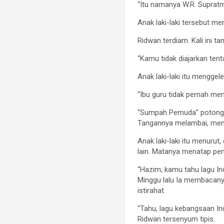
“Itu namanya W.R. Suprat
Anak laki-laki tersebut 
Ridwan terdiam. Kali ini
“Kamu tidak diajarkan te
Anak laki-laki itu menggel
“Ibu guru tidak pernah me
“Sumpah Pemuda” potong Ri
Tangannya melambai, mengi
Anak laki-laki itu menuru
lain. Matanya menatap pen
“Hazim, kamu tahu lagu Ind
Minggu lalu Ia membacany
istirahat.
“Tahu, lagu kebangsaan In
Ridwan tersenyum tipis.