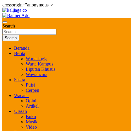
crossorigin="anonymous">
Skip
to
Bernilai dan Berbudaya
content
kalijaga.co
Search
Search
Beranda
Berita
Warta Jogja
Warta Kampus
Liputan Khusus
Wawancara
Sastra
Puisi
Cerpen
Wacana
Opini
Artikel
Ulasan
Buku
Musik
Video