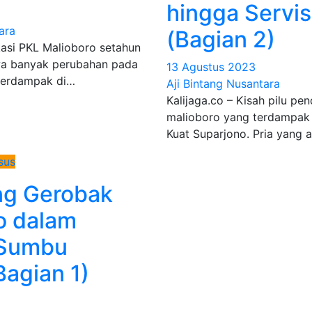
hingga Servi
ara
(Bagian 2)
kasi PKL Malioboro setahun
wa banyak perubahan pada
13 Agustus 2023
terdampak di…
Aji Bintang Nusantara
Kalijaga.co – Kisah pilu p
malioboro yang terdampak 
Kuat Suparjono. Pria yang 
sus
ng Gerobak
o dalam
 Sumbu
(Bagian 1)