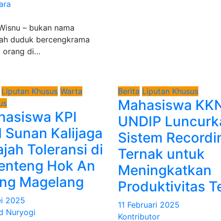
ara
, Wisnu – bukan nama
gah duduk bercengkrama
 orang di…
Liputan Khusus
Warta
Berita
Liputan Khusus
Mahasiswa KK
us
hasiswa KPI
UNDIP Luncurk
 Sunan Kalijaga
Sistem Recordi
ajah Toleransi di
Ternak untuk
enteng Hok An
Meningkatkan
ong Magelang
Produktivitas T
i 2025
11 Februari 2025
 Nuryogi
Kontributor