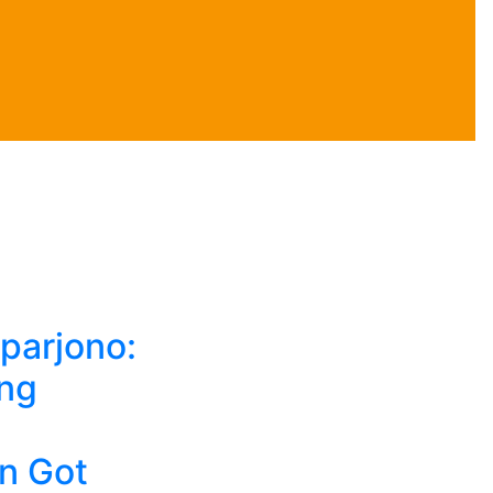
parjono:
ng
n Got