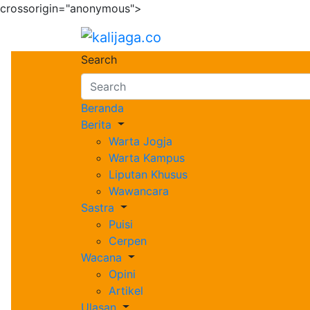
crossorigin="anonymous">
Skip
to
kalijaga.co
Bernilai dan Berbudaya
content
Search
Beranda
Berita
Warta Jogja
Warta Kampus
Liputan Khusus
Wawancara
Sastra
Puisi
Cerpen
Wacana
Opini
Artikel
Ulasan