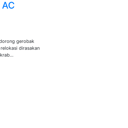
s AC
endorong gerobak
relokasi dirasakan
akrab…