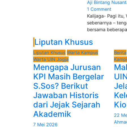
Aji Bintang Nusant
1 Comment
Kalijaga- Pagi itu
sebenarnya – ten
bersama beberapa
Liputan Khusus
Liputan Khusus
Warta Kampus
Berita
Warta UIN Jogja
Kamp
Mengapa Jurusan
Ma
KPI Masih Bergelar
UIN
S.Sos? Berikut
Jel
Jawaban Historis
Kel
dari Jejak Sejarah
Ki
Akademik
22 Me
Ahmad
7 Mei 2026