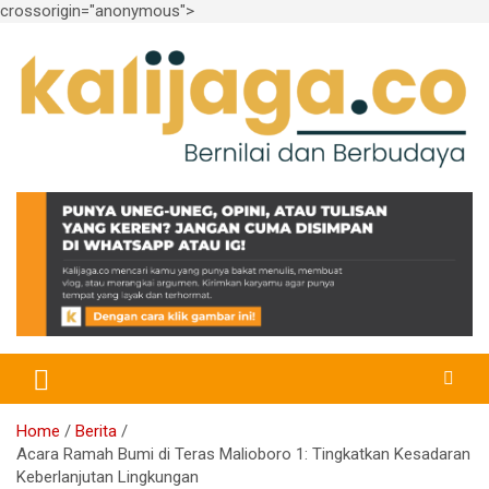
crossorigin="anonymous">
Skip
to
content
Bernilai dan Berbudaya
kalijaga.co
Home
Berita
Acara Ramah Bumi di Teras Malioboro 1: Tingkatkan Kesadaran
Keberlanjutan Lingkungan