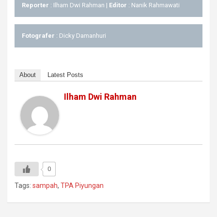
Reporter
: Ilham Dwi Rahman |
Editor
: Nanik Rahmawati
Fotografer
: Dicky Damanhuri
About
Latest Posts
Ilham Dwi Rahman
0
Tags:
sampah
,
TPA Piyungan