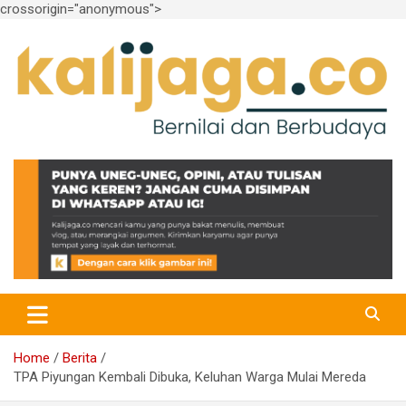
crossorigin="anonymous">
Skip
to
content
Bernilai dan Berbudaya
kalijaga.co
Home
Berita
TPA Piyungan Kembali Dibuka, Keluhan Warga Mulai Mereda