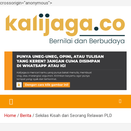
crossorigin="anonymous">
Skip
to
content
Bernilai dan Berbudaya
kalijaga.co
Home
Berita
Sekilas Kisah dari Seorang Relawan PLD