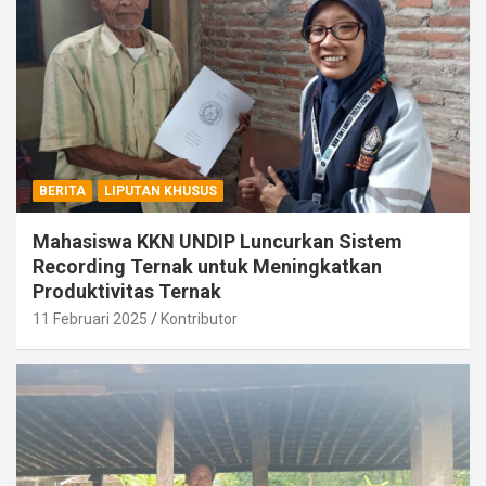
BERITA
LIPUTAN KHUSUS
Mahasiswa KKN UNDIP Luncurkan Sistem
Recording Ternak untuk Meningkatkan
Produktivitas Ternak
11 Februari 2025
Kontributor