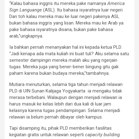
“Kalau bahasa inggris itu mereka pake namanya
America
Sign Languange
(ASL). Itu bahasa isyaratnya luar negeri.
Dan toh kalau mereka mau ke luar negeri pakenya ASL
bukan bahasa inggris yang lisan. Mereka mau ke Arab ya
pake bahasa isyaratnya disana, bukan pake bahasa
arab,”ungkapnya.
Ia bahkan pernah menanyakan hal ini kepada ketua PLD.
“Jadi kenapa ada mata kuliah ini buat tuli? Aku selama satu
semester dampingin mereka malah aku yang ngerjain
tugas. Mereka juga yang bener-bener bingung gitu gak
paham karena bukan budaya mereka,”tambahnya.
Mutiara menuturkan, selama tiga tahun menjadi relawan
PLD di UIN Sunan Kalijaga Yogyakarta ia mengaku tidak
merasa terbebani. Walaupun dengan menjadi relawan ia
harus masuk ke kelas lebih dari dua kali di luar jam
kelasnya karena tugas pendampingan. Selama menjadi
relawan ia belum pernah dibayar oleh kampus.
Tapi disamping itu, pihak PLD memberikan fasilitas
kegiatan gratis untuk relawan seperti
capacity building