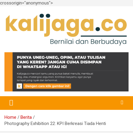
crossorigin="anonymous">
Skip
to
content
Bernilai dan Berbudaya
kalijaga.co
Home
Berita
Photography Exhibition 22: KPI Berkreasi Tiada Henti