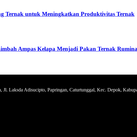
 Ternak untuk Meningkatkan Produktivitas Ternak
imbah Ampas Kelapa Menjadi Pakan Ternak Ruminan
Jl. Laksda Adisucipto, Papringan, Caturtunggal, Kec. Depok, Kabup