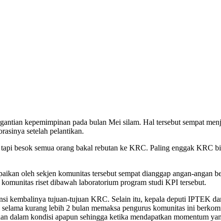
rgantian kepemimpinan pada bulan Mei silam. Hal tersebut sempat menja
sinya setelah pelantikan.
, tapi besok semua orang bakal rebutan ke KRC. Paling enggak KRC b
paikan oleh sekjen komunitas tersebut sempat dianggap angan-angan b
komunitas riset dibawah laboratorium program studi KPI tersebut.
ensi kembalinya tujuan-tujuan KRC. Selain itu, kepala deputi IPTE
n selama kurang lebih 2 bulan memaksa pengurus komunitas ini berkomun
jalan dalam kondisi apapun sehingga ketika mendapatkan momentum yang