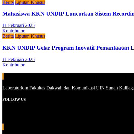
Berita
Liputan Khusus
Mahasiswa KKN UNDIP Luncurkan Sistem Recording
11 Februari 2025
Kontributor
Berita
Liputan Khusus
KKN UNDIP Gelar Program Inovatif Pemanfaatan L
11 Februari 2025
Kontributor
ALAMAT
Laboraturiom Fakultas Dakwah dan Komunikasi UIN Sunan Kalijaga, 
FOLLOW US
Instagram
YouTube
WhatsApp
INFORMASI