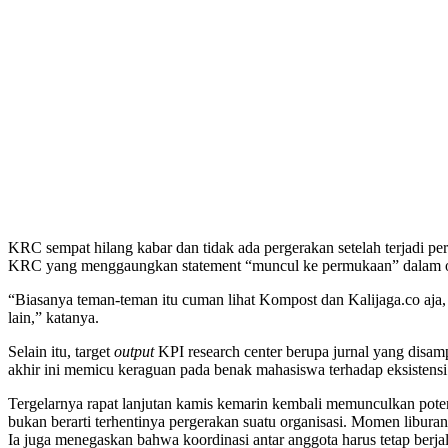
KRC sempat hilang kabar dan tidak ada pergerakan setelah terjadi pe
KRC yang menggaungkan statement “muncul ke permukaan” dalam ora
“Biasanya teman-teman itu cuman lihat Kompost dan Kalijaga.co aja
lain,” katanya.
Selain itu, target
output
KPI research center berupa jurnal yang disam
akhir ini memicu keraguan pada benak mahasiswa terhadap eksistensi 
Tergelarnya rapat lanjutan kamis kemarin kembali memunculkan pot
bukan berarti terhentinya pergerakan suatu organisasi. Momen libura
Ia juga menegaskan bahwa koordinasi antar anggota harus tetap ber