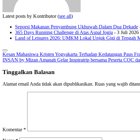
Latest posts by Kontributor
(
see all
)
Seporsi Makanan Penyambung Ukhuwah Dalam Dua Dekade
365 Days Running Challenge di Atas Aspal Jogja
- 3 Juli 2026
Land of Leisures 2026: UMKM Lokal Unjuk Gigi di Tengah 
Navigasi
Kesan Mahasiswa Kristen Yogyakarta Terhadap Kedatangan Paus Fra
INSAN by Mizan Amanah Gelar Inspiratrip bersama Peserta COC d
pos
Tinggalkan Balasan
Alamat email Anda tidak akan dipublikasikan.
Ruas yang wajib ditan
Komentar
*