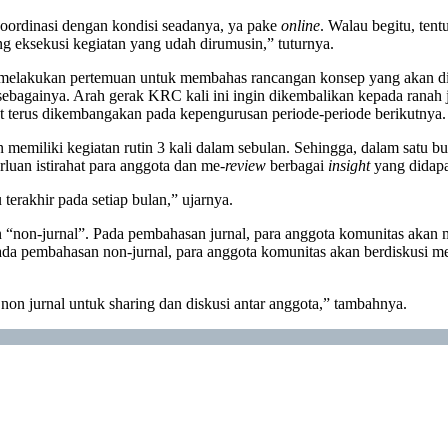
koordinasi dengan kondisi seadanya, ya pake
online
. Walau begitu, te
ung eksekusi kegiatan yang udah dirumusin,” tuturnya.
li melakukan pertemuan untuk membahas rancangan konsep yang akan di
lain sebagainya. Arah gerak KRC kali ini ingin dikembalikan kepada ran
pat terus dikembangakan pada kepengurusan periode-periode berikutnya.
memiliki kegiatan rutin 3 kali dalam sebulan. Sehingga, dalam satu b
erluan istirahat para anggota dan me-
review
berbagai
insight
yang didap
terakhir pada setiap bulan,” ujarnya.
 “non-jurnal”. Pada pembahasan jurnal, para anggota komunitas akan m
da pembahasan non-jurnal, para anggota komunitas akan berdiskusi me
an non jurnal untuk sharing dan diskusi antar anggota,” tambahnya.