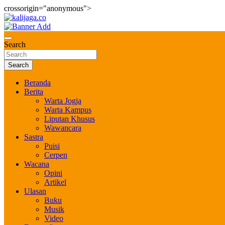
crossorigin="anonymous">
Skip
to
Bernilai dan Berbudaya
content
kalijaga.co
Search
Search
Beranda
Berita
Warta Jogja
Warta Kampus
Liputan Khusus
Wawancara
Sastra
Puisi
Cerpen
Wacana
Opini
Artikel
Ulasan
Buku
Musik
Video