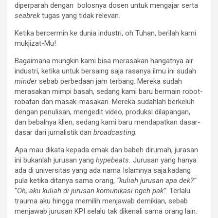
diperparah dengan bolosnya dosen untuk mengajar serta
seabrek
tugas yang tidak relevan.
Ketika bercermin ke dunia industri, oh Tuhan, berilah kami
mukjizat-Mu!
Bagaimana mungkin kami bisa merasakan hangatnya air
industri, ketika untuk bersaing saja rasanya ilmu ini sudah
minder
sebab perbedaan jam terbang. Mereka sudah
merasakan mimpi basah, sedang kami baru bermain robot-
robatan dan masak-masakan. Mereka sudahlah berkeluh
dengan penulisan, mengedit video, produksi dilapangan,
dan bebalnya klien, sedang kami baru mendapatkan dasar-
dasar dari jurnalistik dan
broadcasting.
Apa mau dikata kepada emak dan babeh dirumah, jurasan
ini bukanlah jurusan yang
hypebeats.
Jurusan yang hanya
ada di universitas yang ada nama Islamnya saja.kadang
pula ketika ditanya sama orang,
“kuliah jurusan apa dek?”
“
Oh, aku kuliah di jurusan komunikasi ngeh pak”
. Terlalu
trauma aku hingga memilih menjawab demikian, sebab
menjawab jurusan KPI selalu tak dikenali sama orang lain.