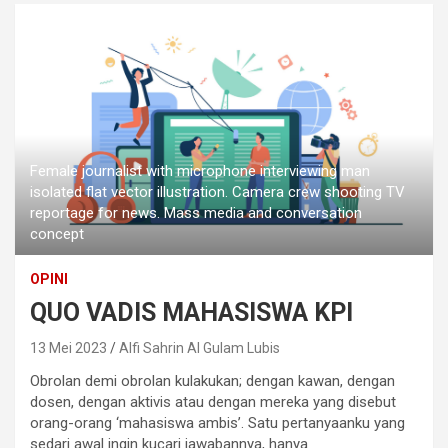
Female journalist with microphone interviewing man
isolated flat vector illustration. Camera crew shooting TV
reportage for news. Mass media and conversation
concept
OPINI
QUO VADIS MAHASISWA KPI
13 Mei 2023
Alfi Sahrin Al Gulam Lubis
Obrolan demi obrolan kulakukan; dengan kawan, dengan
dosen, dengan aktivis atau dengan mereka yang disebut
orang-orang ‘mahasiswa ambis’. Satu pertanyaanku yang
sedari awal ingin kucari jawabannya, hanya