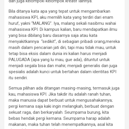
dan juga kelompok-kelompok kreatif lainnya.
Bila ditanya kata apa yang tepat untuk mengambarkan
mahasiswa KPI, aku memilih kata yang terdiri dari enam
huruf, yakni “MALANG”. Iya, malang sekali nasibmu wahai
mahasiswa KPI. Di kampus kalian, baru mendapatkan ilmu
yang bisa dibilang baru dasarnya saja atau kata
menyakitkannya “sedikit”, di sebagian pribadi orang,mereka
masih dalam pencarian jati diri, tapi mau tidak mau, untuk
tetap bisa eksis dalam dunia ini kalian harus menjadi
PALUGADA (apa yang lu mau, gue ada), dituntut untuk
menjadi segala bisa dan mahir, menjadi generalis dan juga
spesialis adalah kunci untuk bertahan dalam identitas KPI
itu sendiri.
Semua pilihan ada ditangan masing-masing, termasuk juga
kau, mahasiswa KPI. Jika takdir itu adalah ranah tuhan,
maka manusia dapat berbuat untuk mengusahakannya;
pergi kemana saja kaki ingin melangkah, berbuat dengan
sekuat raga, dan berkaryalah. Seumpama burung, kita
bebas hendak pergi kemana. Seumpama harap adalah
makanan, maka tuhan telah menempatkannya, asal kita