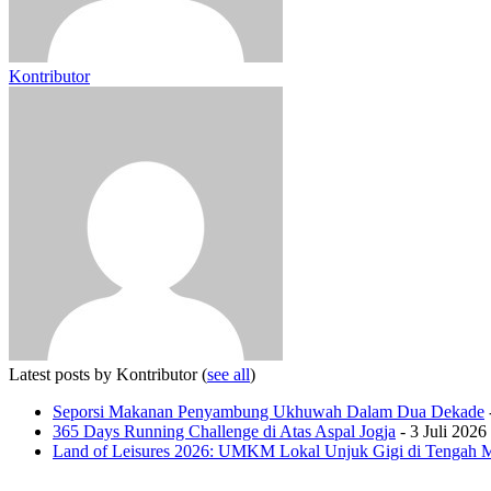
Kontributor
Latest posts by Kontributor
(
see all
)
Seporsi Makanan Penyambung Ukhuwah Dalam Dua Dekade
365 Days Running Challenge di Atas Aspal Jogja
- 3 Juli 2026
Land of Leisures 2026: UMKM Lokal Unjuk Gigi di Tengah 