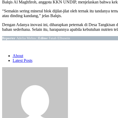
Balqis Al Maghfiroh, anggota KKN UNDIP, menjelaskan bahwa kekurang
“Semakin sering mineral blok dijilat-jilat oleh ternak itu tandanya t
atau dinding kandang,” jelas Balqis.
Dengan Adanya inovasi ini, diharapkan peternak di Desa Tangkisan
bahan sederhana. Selain itu, harapannya apabila kebutuhan nutrien t
Reporter
Adelia Mehra |
Editor
Fatah Elhusein
About
Latest Posts