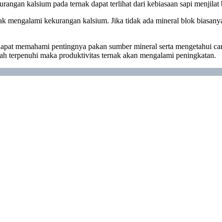
an kalsium pada ternak dapat terlihat dari kebiasaan sapi menjilat b
ernak mengalami kekurangan kalsium. Jika tidak ada mineral blok biasany
 dapat memahami pentingnya pakan sumber mineral serta mengetahui c
elah terpenuhi maka produktivitas ternak akan mengalami peningkatan.