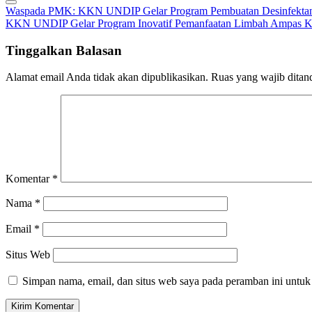
Navigasi
Waspada PMK: KKN UNDIP Gelar Program Pembuatan Desinfekta
KKN UNDIP Gelar Program Inovatif Pemanfaatan Limbah Ampas Kel
pos
Tinggalkan Balasan
Alamat email Anda tidak akan dipublikasikan.
Ruas yang wajib ditan
Komentar
*
Nama
*
Email
*
Situs Web
Simpan nama, email, dan situs web saya pada peramban ini untuk