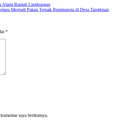
n Alami Ramah Lingkungan
apa Menjadi Pakan Ternak Ruminansia di Desa Tangkisan
dai
*
 komentar saya berikutnya.