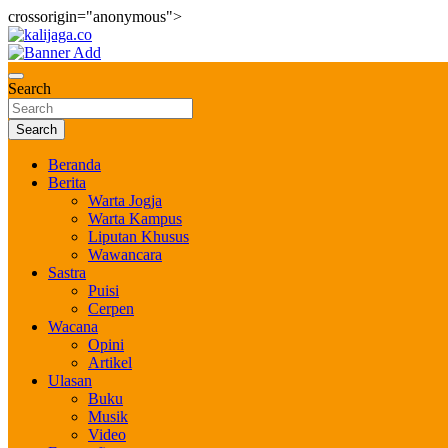
crossorigin="anonymous">
Skip
to
Bernilai dan Berbudaya
content
kalijaga.co
Search
Search
Beranda
Berita
Warta Jogja
Warta Kampus
Liputan Khusus
Wawancara
Sastra
Puisi
Cerpen
Wacana
Opini
Artikel
Ulasan
Buku
Musik
Video