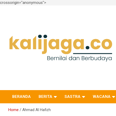
crossorigin="anonymous">
Skip
to
content
Bernilai dan Berbudaya
kalijaga.co
BERANDA
BERITA
SASTRA
WACANA
Home
Ahmad Al Hafizh