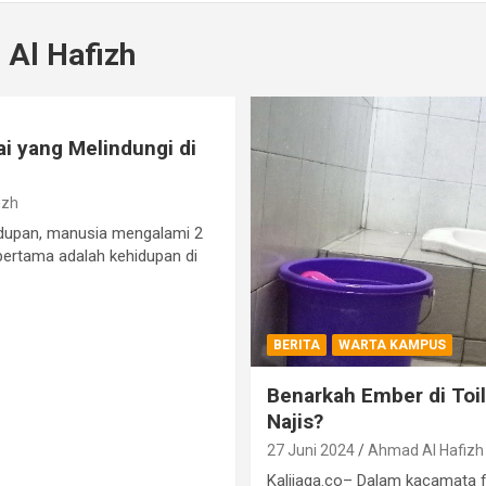
Al Hafizh
i yang Melindungi di
izh
idupan, manusia mengalami 2
pertama adalah kehidupan di
BERITA
WARTA KAMPUS
Benarkah Ember di Toi
Najis?
27 Juni 2024
Ahmad Al Hafizh
Kalijaga.co– Dalam kacamata f