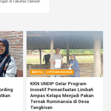
angan di Fakultas Dakwah
BERITA
LIPUTAN KHUSUS
KKN UNDIP Gelar Program
ording
Inovatif Pemanfaatan Limbah
atkan
Ampas Kelapa Menjadi Pakan
Ternak Ruminansia di Desa
Tangkisan