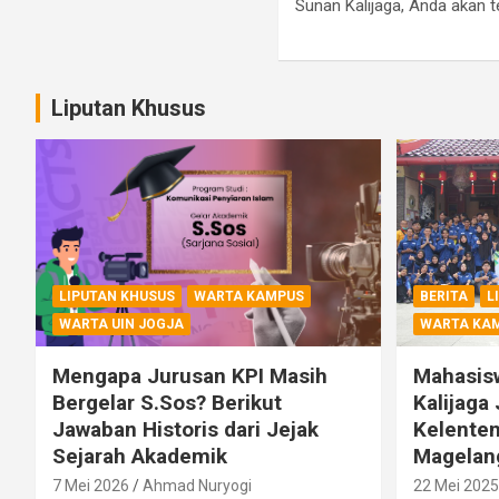
Sunan Kalijaga, Anda akan 
Liputan Khusus
LIPUTAN KHUSUS
WARTA KAMPUS
BERITA
L
WARTA UIN JOGJA
WARTA KA
Mengapa Jurusan KPI Masih
Mahasis
Bergelar S.Sos? Berikut
Kalijaga 
Jawaban Historis dari Jejak
Kelenten
Sejarah Akademik
Magelan
7 Mei 2026
Ahmad Nuryogi
22 Mei 2025