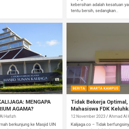
kebersihan adalah kesatuan ya
tentu bersih, sedangkan…
BERITA
WARTA KAMPUS
KALIJAGA: MENGAPA
Tidak Bekerja Optimal
RIUM AGAMA?
Mahasiswa FDK Keluhka
l Hafizh
12 November 2023
Ahmad Al 
rnah berkunjung ke Masjid UIN
Kalijaga.co – Tidak berfungsin