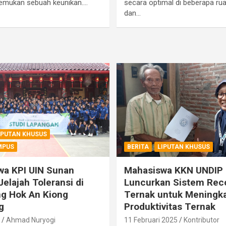
temukan sebuah keunikan.…
secara optimal di beberapa ru
dan…
IPUTAN KHUSUS
MPUS
BERITA
LIPUTAN KHUSUS
wa KPI UIN Sunan
Mahasiswa KKN UNDIP
Jelajah Toleransi di
Luncurkan Sistem Rec
g Hok An Kiong
Ternak untuk Meningk
g
Produktivitas Ternak
Ahmad Nuryogi
11 Februari 2025
Kontributor