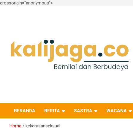
crossorigin="anonymous">
Skip
to
content
Bernilai dan Berbudaya
kalijaga.co
BERANDA
BERITA
SASTRA
WACANA
Home
kekerasanseksual