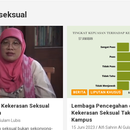
seksual
BERITA
LIPUTAN KHUSUS
Kekerasan Seksual
Lembaga Pencegahan 
n
Kekerasan Seksual Tak
Kampus
 Gulam Lubis
15 Juni 2023
Alfi Sahrin Al Gu
an seksual bukan sekonyong-