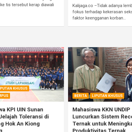
ake tis tersebut kerap diawali
Kalijaga.co –Tidak adanya le
fokus terhadap kekerasan seks
faktor keengganan korban…
IPUTAN KHUSUS
MPUS
BERITA
LIPUTAN KHUSUS
wa KPI UIN Sunan
Mahasiswa KKN UNDIP
Jelajah Toleransi di
Luncurkan Sistem Rec
g Hok An Kiong
Ternak untuk Meningk
g
Produktivitas Ternak