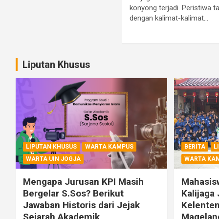
konyong terjadi. Peristiwa t
dengan kalimat-kalimat…
Liputan Khusus
LIPUTAN KHUSUS
WARTA KAMPUS
BERITA
L
WARTA UIN JOGJA
WARTA KA
Mengapa Jurusan KPI Masih
Mahasis
Bergelar S.Sos? Berikut
Kalijaga 
Jawaban Historis dari Jejak
Kelenten
Sejarah Akademik
Magelan