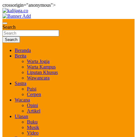
crossorigin="anonymous">
Skip
to
Bernilai dan Berbudaya
content
kalijaga.co
Search
Search
Beranda
Berita
Warta Jogja
Warta Kampus
Liputan Khusus
Wawancara
Sastra
Puisi
Cerpen
Wacana
Opini
Artikel
Ulasan
Buku
Musik
Video