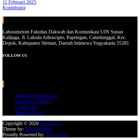
11 Februari 2025
Kontributor
ALAMAT
Laboraturiom Fakultas Dakwah dan Komunikasi UIN Sunan
Kalijaga, Jl. Laksda Adisucipto, Papringan, Caturtunggal, Kec.
Depok, Kabupaten Sleman, Daerah Istimewa Yogyakarta 55281
FOLLOW US
Instagram
YouTube
WhatsApp
INFORMASI
Menulis Untuk Kami
Susunan Redaksi
Contact Us
Tentang Kami
Copyright © 2026
kalijaga.co
Theme by:
Theme Horse
Proudly Powered by:
WordPress