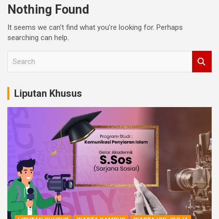
Nothing Found
It seems we can’t find what you’re looking for. Perhaps
searching can help.
S
e
a
r
Liputan Khusus
c
h