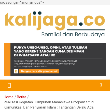
crossorigin="anonymous">
Skip
to
content
Bernilai dan Berbudaya
kalijaga.co
Home
Berita
Realisasi Kegiatan Himpunan Mahasiswa Program Studi
Komunikasi Dan Penyiaran Islam : Tantangan Selalu Ada