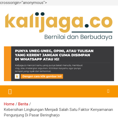
crossorigin="anonymous">
Skip
to
content
Bernilai dan Berbudaya
kalijaga.co
Home
Berita
Kebersihan Lingkungan Menjadi Salah Satu Faktor Kenyamanan
Pengunjung Di Pasar Beringharjo